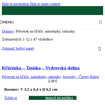
Skip to navigation
Skip to main content
MENU
Domov
/
Prívesok na kľúče. samolepky, odznaky
Zobrazených 1–12 z 47 výsledkov
Zobraziť bočný panel
Kľúčenka – Teniska – Vydrovská dolina
Prívesok na kľúče. samolepky, odznaky
,
Suveníry - Čierny Balog
2,50
€
Rozmer: V 3,5 x 0,4 x D 6,5 cm
Želám si
PRIDAŤ DO KOŠÍKA