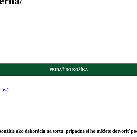
erna/
PRIDAŤ DO KOŠÍKA
inové
užitie ako dekorácia na tortu, prípadne si ho môžete dotvoriť pod