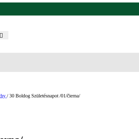
ichy
/
30 Boldog Születésnapot /01/čierna/