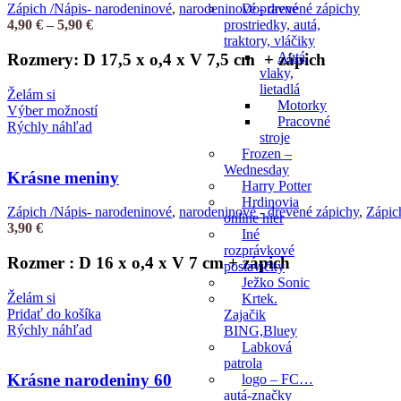
si
Dopravné
Zápich /Nápis- narodeninové
,
narodeninové - drevené zápichy
môžete
Price
prostriedky, autá,
4,90
€
–
5,90
€
vybrať
range:
traktory, vláčiky
na
4,90 €
Autá,
Rozmery: D 17,5 x o,4 x V 7,5 cm + zápich
stránke
through
vlaky,
produktu.
5,90 €
lietadlá
Želám si
Motorky
Tento
Výber možností
Pracovné
produkt
Rýchly náhľad
stroje
má
Frozen –
viacero
Wednesday
variantov.
Krásne meniny
Harry Potter
Možnosti
Hrdinovia
si
Zápich /Nápis- narodeninové
,
narodeninové - drevené zápichy
,
Zápich
online hier
môžete
3,90
€
Iné
vybrať
rozprávkové
na
Rozmer : D 16 x o,4 x V 7 cm + zápich
postavičky
stránke
Ježko Sonic
produktu.
Želám si
Krtek.
Pridať do košíka
Zajačik
Rýchly náhľad
BING,Bluey
Labková
patrola
Krásne narodeniny 60
logo – FC…
autá-značky