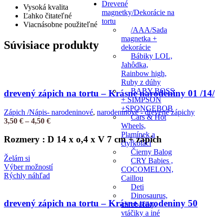
Drevené
Vysoká kvalita
magnetky/Dekorácie na
Ľahko čitateľné
tortu
Viacnásobne použiteľné
/AAA/Sada
magnetka +
Súvisiace produkty
dekorácie
Bábiky LOL,
Jahôdka,
Rainbow high,
Ruby z dúhy
BABY BOSS
drevený zápich na tortu – Krásne narodeniny 01 /14/
+ SIMPSON
+SPONGEBOB
Zápich /Nápis- narodeninové
,
narodeninové - drevené zápichy
Cars & Hot
Price
3,50
€
–
4,50
€
Wheels,
range:
Plamínek a
3,50 €
Rozmery : D 14 x o,4 x V 7 cm + zápich
čtyřkoláci
through
Čierny Balog
4,50 €
Želám si
CRY Babies ,
Tento
Výber možností
COCOMELON,
produkt
Rýchly náhľad
Caillou
má
Deti
viacero
Dinosaurus,
variantov.
drevený zápich na tortu – Krásne narodeniny 50
chrobáčiky,
Možnosti
vtáčiky a iné