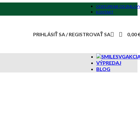
ODSTÚPENIE OD ZMLUV
KONTAKT
PRIHLÁSIŤ SA / REGISTROVAŤ SA
0,00
AKCI
VÝPREDAJ
BLOG