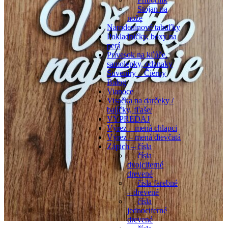
Stojan na
nože
Narodeninové tabuľky
Pokladničky, boxy na
perá
Prívesok na kľúče.
samolepky, odznaky
Suveníry – Čierny
Balog
Vianoce
Visačka na darčeky /
balíčky, fľaše/
VÝPREDAJ
Výrez – mená chlapci
Výrez – mená dievčatá
Zápich – čísla
čísla
dvojciferné
drevené
čísla farebné
– drevené
čísla
jednociferné
drevené