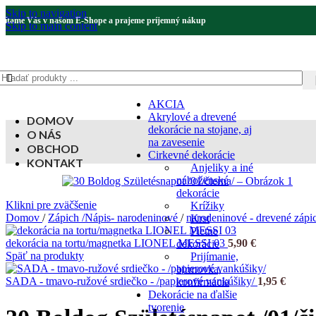
Skip to navigation
Vítame Vás v našom E-Shope a prajeme príjemný nákup
Skip to main content
AKCIA
Akrylové a drevené
DOMOV
dekorácie na stojane, aj
O NÁS
na zavesenie
OBCHOD
Cirkevné dekorácie
KONTAKT
Anjeliky a iné
náboženské
dekorácie
Klikni pre zväčšenie
Krížiky
Domov
/
Zápich /Nápis- narodeninové
/
narodeninové - drevené záp
Krst
Pietne
dekorácia na tortu/magnetka LIONEL MESSI 03
5,90
€
dekorácie
Späť na produkty
Prijímanie,
birmovka,
SADA - tmavo-ružové srdiečko - /papierové vankúšiky/
1,95
€
konfirmácia
Dekorácie na ďalšie
tvorenie