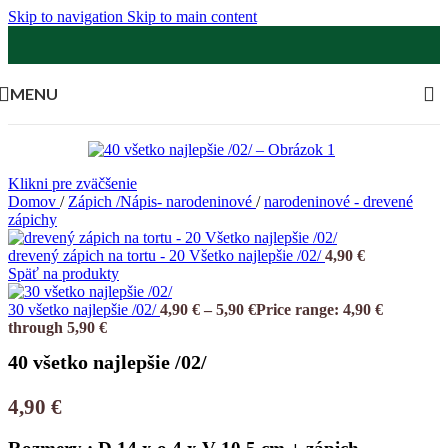
Skip to navigation
Skip to main content
MENU
Klikni pre zväčšenie
Domov
/
Zápich /Nápis- narodeninové
/
narodeninové - drevené
zápichy
drevený zápich na tortu - 20 Všetko najlepšie /02/
4,90
€
Späť na produkty
30 všetko najlepšie /02/
4,90
€
–
5,90
€
Price range: 4,90 €
through 5,90 €
40 všetko najlepšie /02/
4,90
€