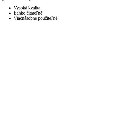
Vysoká kvalita
Ľahko čitateľné
Viacnásobne použiteľné
Súvisiace produkty
Zápich – Boldog Névnapot
Zápich /Nápis- narodeninové
,
narodeninové - drevené zápichy
,
Zápich - maďarsky, nemecky, česky
3,90
€
Rozmery : V 11 x o,4 x D 18 cm + zápich
Želám si
Pridať do košíka
Rýchly náhľad
Zápich 75 Všetko najlepšie