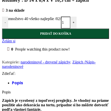
Rozmery : D 14 x o,4 x V 10,5 cm + zápich
3 na sklade
množstvo 40 všetko najlepšie /02/
-
+
PRIDAŤ DO KOŠÍKA
Želám si
0
People watching this product now!
Kategórie:
narodeninové - drevené zápichy
,
Zápich /Nápis-
narodeninové
Zdieľať:
Popis
Popis
Zápich je vyrobený z topoľovej preglejky. Je vhodný na priame
použitie ako dekorácia na tortu, prípadne si ho môžete dotvoriť
podľa vlastnej fantázie.