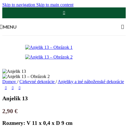
Skip to navigation
Skip to main content
MENU
Domov
/
Cirkevné dekorácie
/
Anjeliky a iné náboženské dekorácie
Anjelik 13
2,90
€
Rozmery: V 11 x 0,4 x D 9 cm