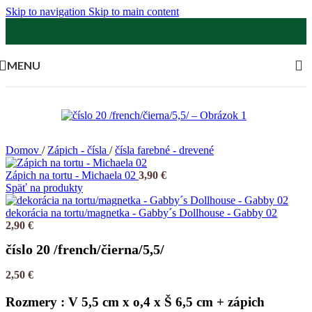
Skip to navigation
Skip to main content
MENU
Domov
/
Zápich - čísla
/
čísla farebné - drevené
Zápich na tortu - Michaela 02
3,90
€
Späť na produkty
dekorácia na tortu/magnetka - Gabby´s Dollhouse - Gabby 02
2,90
€
číslo 20 /french/čierna/5,5/
2,50
€
Rozmery : V 5,5 cm x o,4 x Š 6,5 cm + zápich