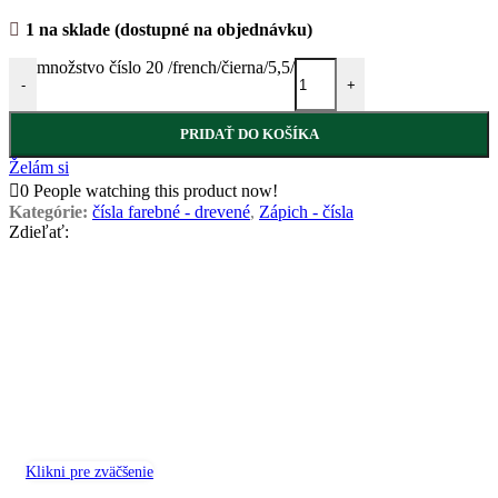
1 na sklade (dostupné na objednávku)
množstvo číslo 20 /french/čierna/5,5/
-
+
PRIDAŤ DO KOŠÍKA
Želám si
0
People watching this product now!
Kategórie:
čísla farebné - drevené
,
Zápich - čísla
Zdieľať:
Klikni pre zväčšenie