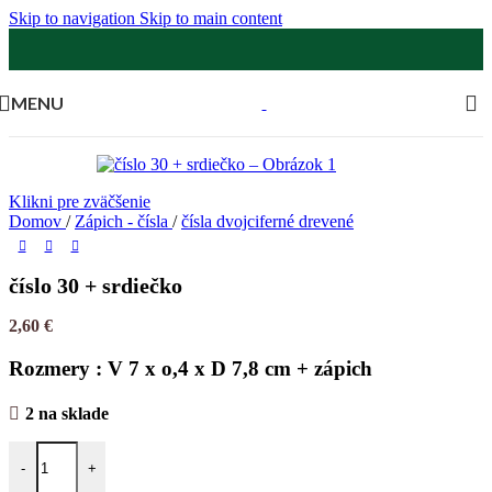
Skip to navigation
Skip to main content
MENU
Klikni pre zväčšenie
Domov
/
Zápich - čísla
/
čísla dvojciferné drevené
číslo 30 + srdiečko
2,60
€
Rozmery : V 7 x o,4 x D 7,8 cm + zápich
2 na sklade
-
+