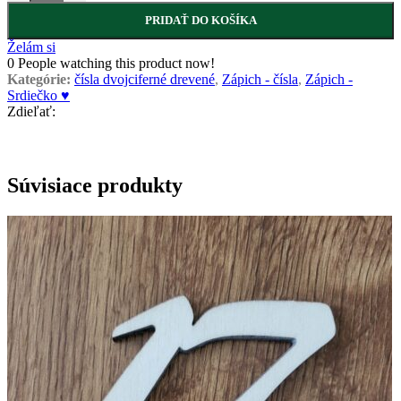
PRIDAŤ DO KOŠÍKA
Želám si
0
People watching this product now!
Kategórie:
čísla dvojciferné drevené
,
Zápich - čísla
,
Zápich -
Srdiečko ♥
Zdieľať:
Súvisiace produkty