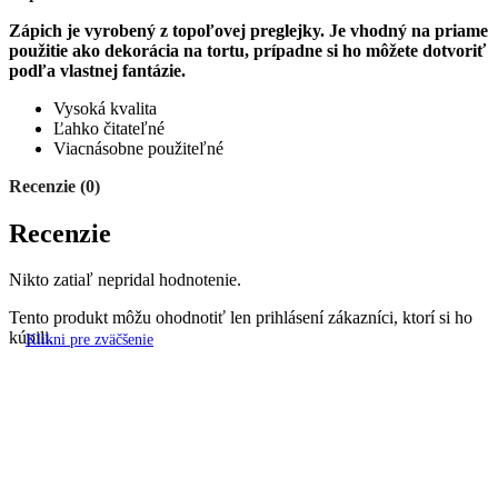
Zápich je vyrobený z topoľovej preglejky. Je vhodný na priame
použitie ako dekorácia na tortu, prípadne si ho môžete dotvoriť
podľa vlastnej fantázie.
Vysoká kvalita
Ľahko čitateľné
Viacnásobne použiteľné
Recenzie (0)
Recenzie
Nikto zatiaľ nepridal hodnotenie.
Tento produkt môžu ohodnotiť len prihlásení zákazníci, ktorí si ho
kúpili.
Klikni pre zväčšenie
Súvisiace produkty
číslo 10 /old/