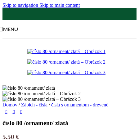
Skip to navigation
Skip to main content
MENU
Domov
/
Zápich - čísla
/
čísla s ornamentom - drevené
číslo 80 /ornament/ zlatá
5,50
€