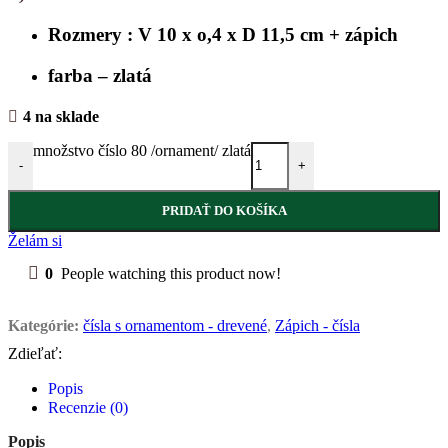
Rozmery : V 10 x o,4 x D 11,5 cm + zápich
farba – zlatá
4 na sklade
množstvo číslo 80 /ornament/ zlatá
-
+
PRIDAŤ DO KOŠÍKA
Želám si
0
People watching this product now!
Kategórie:
čísla s ornamentom - drevené
,
Zápich - čísla
Zdieľať:
Popis
Recenzie (0)
Popis