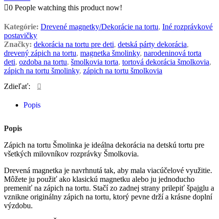
0
People watching this product now!
Kategórie:
Drevené magnetky/Dekorácie na tortu
,
Iné rozprávkové
postavičky
Značky:
dekorácia na tortu pre deti
,
detská párty dekorácia
,
drevený zápich na tortu
,
magnetka šmolinky
,
narodeninová torta
deti
,
ozdoba na tortu
,
šmolkovia torta
,
tortová dekorácia šmolkovia
,
zápich na tortu šmolinky
,
zápich na tortu šmolkovia
Zdieľať:
Popis
Popis
Zápich na tortu Šmolinka je ideálna dekorácia na detskú tortu pre
všetkých milovníkov rozprávky Šmolkovia.
Drevená magnetka je navrhnutá tak, aby mala viacúčelové využitie.
Môžete ju použiť ako klasickú magnetku alebo ju jednoducho
premeniť na zápich na tortu. Stačí zo zadnej strany prilepiť špajglu a
vznikne originálny zápich na tortu, ktorý pevne drží a krásne doplní
výzdobu.