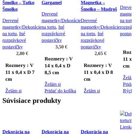
Šmolko – Tatko
Gargamel
Magnetka –
Dreven
Šmolko
Šmolko – Mudroš
Drevené
magnet
Drevené
magnetky/Dekorácie
Drevené
na tort
magnetky/Dekorácie
na tortu
,
Iné
magnetky/Dekorácie
rozprá
na tortu
,
Iné
rozprávkové
na tortu
,
Iné
postav
rozprávkové
postavičky
rozprávkové
postavičky
3,50
€
postavičky
Rozm
2,80
€
2,65
€
Rozmery : V
11 x 
Rozmery : V
Rozmery : V
14 x 0,4 x D
cm
11 x 0,4 x D 7
11 x 0,4 x D 8
8,5 cm
Želám
cm
cm
Želám si
Prida
Želám si
Pridať do košíka
Želám si
Rýchl
Pridať do košíka
Rýchly náhľad
Pridať do košíka
Súvisiace produkty
Rýchly náhľad
Rýchly náhľad
Dekorácia na
Dekorácia na
Dekorácia na