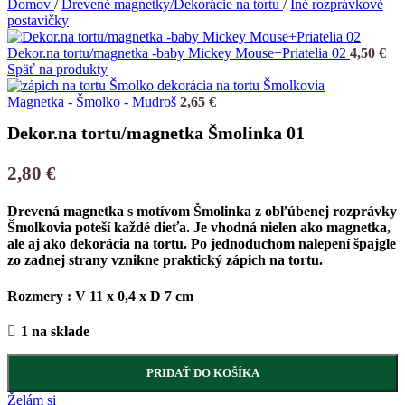
Domov
/
Drevené magnetky/Dekorácie na tortu
/
Iné rozprávkové
postavičky
Dekor.na tortu/magnetka -baby Mickey Mouse+Priatelia 02
4,50
€
Späť na produkty
Magnetka - Šmolko - Mudroš
2,65
€
Dekor.na tortu/magnetka Šmolinka 01
2,80
€
Drevená magnetka s motívom Šmolinka z obľúbenej rozprávky
Šmolkovia poteší každé dieťa. Je vhodná nielen ako magnetka,
ale aj ako dekorácia na tortu. Po jednoduchom nalepení špajgle
zo zadnej strany vznikne praktický zápich na tortu.
Rozmery : V 11 x 0,4 x D 7 cm
1 na sklade
PRIDAŤ DO KOŠÍKA
Želám si