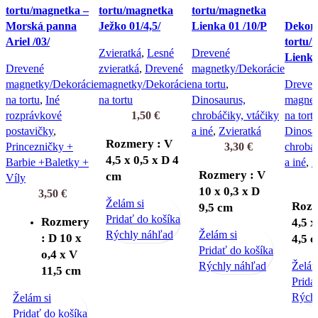
tortu/magnetka –
tortu/magnetka
tortu/magnetka
Morská panna
Ježko 01/4,5/
Lienka 01 /10/P
Dekorá
Ariel /03/
tortu/
Zvieratká
,
Lesné
Drevené
Lienka 
Drevené
zvieratká
,
Drevené
magnetky/Dekorácie
magnetky/Dekorácie
magnetky/Dekorácie
na tortu
,
Dreven
na tortu
,
Iné
na tortu
Dinosaurus,
magnet
rozprávkové
1,50
€
chrobáčiky, vtáčiky
na tort
postavičky
,
a iné
,
Zvieratká
Dinosa
Rozmery : V
Princezničky +
3,30
€
chrobáč
4,5 x 0,5 x D 4
Barbie +Baletky +
a iné
,
Z
Rozmery : V
cm
Víly
10 x 0,3 x D
3,50
€
Želám si
Rozm
9,5 cm
Pridať do košíka
Rozmery
4,5 x
Rýchly náhľad
Želám si
: D 10 x
4,5 
Pridať do košíka
o,4 x V
Rýchly náhľad
Želám
11,5 cm
Prida
Rýchl
Želám si
Pridať do košíka