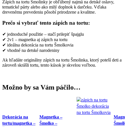
Zápich na tortu Šmolinky je obľúbený najmä na detské oslavy,
tematické párty alebo ako milý doplnok k darčeku. Vďaka
drevenému prevedeniu pôsobí prirodzene a kvalitne.
Prečo si vybrať tento zápich na tortu:
✔ jednoduché použitie – stačí prilepiť špajglu
✔ 2v1 – magnetka aj zápich na tortu
✔ ideálna dekorácia na tortu Šmolkovia
✔ vhodné na detské narodeniny
Ak hľadáte originálny zápich na tortu Šmolinka, ktorý poteší deti a
zároveň skrášli tortu, tento kúsok je skvelou voľbou.
Možno by sa Vám páčilo…
Dekorácia na
Magnetka –
Magne
tortu/magnetka –
Šmolko –
Šmolk