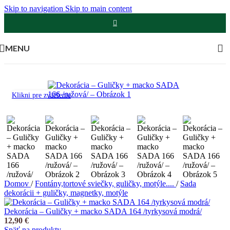
Skip to navigation
Skip to main content
MENU
Klikni pre zväčšenie
Domov
/
Fontány,tortové sviečky, guličky, motýle....
/
Sada
dekorácii + guličky, magnetky, motýle
Dekorácia – Guličky + macko SADA 164 /tyrkysová modrá/
12,90
€
Späť na produkty