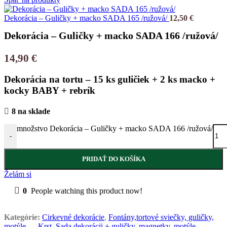
Dekorácia – Guličky + macko SADA 165 /ružová/
12,50
€
Dekorácia – Guličky + macko SADA 166 /ružová/
14,90
€
Dekorácia na tortu – 15 ks guličiek + 2 ks macko +
kocky BABY + rebrík
8 na sklade
množstvo Dekorácia – Guličky + macko SADA 166 /ružová/
-
PRIDAŤ DO KOŠÍKA
Želám si
0
People watching this product now!
Kategórie:
Cirkevné dekorácie
,
Fontány,tortové sviečky, guličky,
motýle....
,
Krst
,
Sada dekorácii + guličky, magnetky, motýle