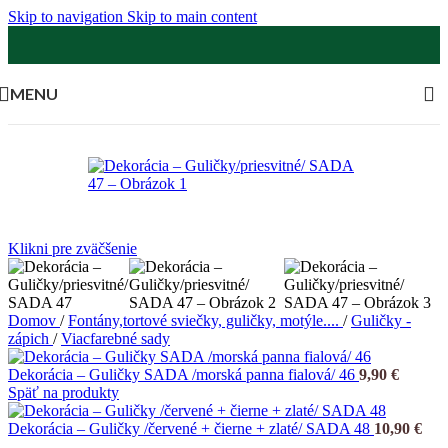
Skip to navigation
Skip to main content
MENU
Klikni pre zväčšenie
Domov
/
Fontány,tortové sviečky, guličky, motýle....
/
Guličky -
zápich
/
Viacfarebné sady
Dekorácia – Guličky SADA /morská panna fialová/ 46
9,90
€
Späť na produkty
Dekorácia – Guličky /červené + čierne + zlaté/ SADA 48
10,90
€