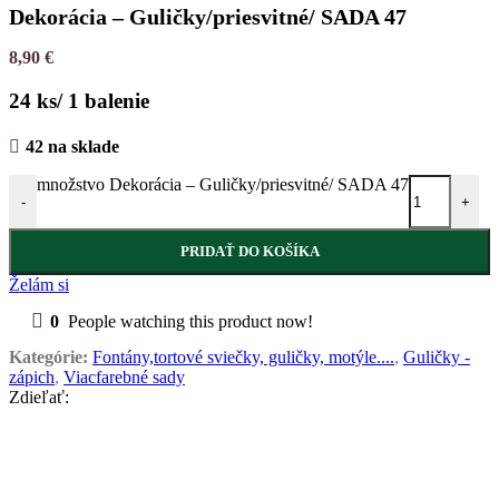
Dekorácia – Guličky/priesvitné/ SADA 47
8,90
€
24 ks/ 1 balenie
42 na sklade
množstvo Dekorácia – Guličky/priesvitné/ SADA 47
-
+
PRIDAŤ DO KOŠÍKA
Želám si
0
People watching this product now!
Kategórie:
Fontány,tortové sviečky, guličky, motýle....
,
Guličky -
zápich
,
Viacfarebné sady
Zdieľať: