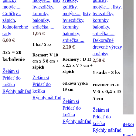
guličky,
motýle....
,
listy,
sviečky,
guličky,
motýle....
,
hviezdičky,
guličky,
motýle....
,
listy,
Guličky -
korunky,
motýle....
,
listy,
hviezdičky,
zápich
,
baloniky,
hviezdičky,
korunky,
Jednofarebné
srdiečka.....
korunky,
baloniky,
sady
1,95
€
baloniky,
srdiečka.....
,
6,00
€
srdiečka.....
Dekoračné
1 bal/ 5 ks
2,20
€
drevené výrezy
4x5 = 20
a nápisy
Rozmer: V 10
ks/balenie
Rozmery : D 13
2,50
€
cm x Š 8 cm +
x 2,5 x V 7 cm +
zápich
Želám si
zápich
1 sada - 3 ks
Želám si
Pridať do
celková výška
rozmer cca:
Pridať do
košíka
19 cm
košíka
Rýchly náhľad
V 6 x 0,4 x D
Rýchly náhľad
5 cm
Želám si
Pridať do
Želám si
košíka
Pridať do
Rýchly náhľad
košíka
dekorá
Rýchly náhľad
Fontány