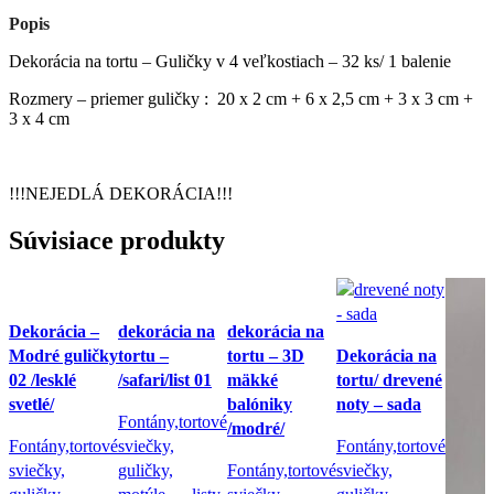
Popis
Dekorácia na tortu – Guličky v 4 veľkostiach – 32 ks/ 1 balenie
Rozmery – priemer guličky : 20 x 2 cm + 6 x 2,5 cm + 3 x 3 cm +
3 x 4 cm
!!!NEJEDLÁ DEKORÁCIA!!!
Súvisiace produkty
Dekorácia –
dekorácia na
dekorácia na
Modré guličky
tortu –
tortu – 3D
Dekorácia na
02 /lesklé
/safari/list 01
mäkké
tortu/ drevené
svetlé/
balóniky
noty – sada
Fontány,tortové
/modré/
Fontány,tortové
sviečky,
Fontány,tortové
sviečky,
guličky,
Fontány,tortové
sviečky,