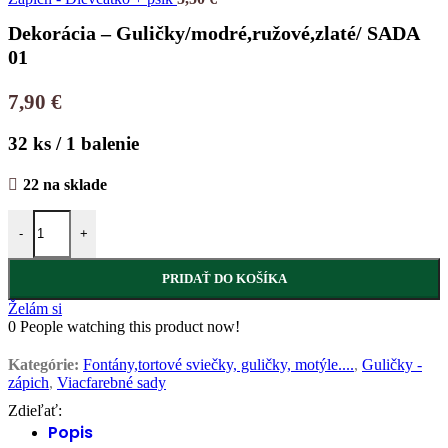
Dekorácia – Guličky/modré,ružové,zlaté/ SADA
01
7,90
€
32 ks / 1 balenie
22 na sklade
množstvo Dekorácia - Guličky/modré,ružové,zlaté/ SADA 01
-
+
PRIDAŤ DO KOŠÍKA
Želám si
0
People watching this product now!
Kategórie:
Fontány,tortové sviečky, guličky, motýle....
,
Guličky -
zápich
,
Viacfarebné sady
Zdieľať:
Popis