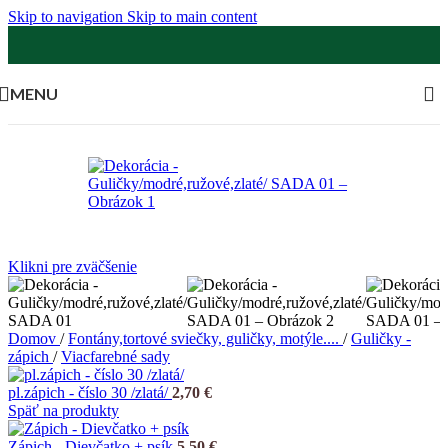
Skip to navigation
Skip to main content
MENU
Klikni pre zväčšenie
Domov
/
Fontány,tortové sviečky, guličky, motýle....
/
Guličky -
zápich
/
Viacfarebné sady
pl.zápich - číslo 30 /zlatá/
2,70
€
Späť na produkty
Zápich - Dievčatko + psík
5,50
€