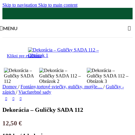
Skip to navigation
Skip to main content
MENU
Klikni pre zväčšenie
Domov
/
Fontány,tortové sviečky, guličky, motýle....
/
Guličky -
zápich
/
Viacfarebné sady
Dekorácia – Guličky SADA 112
12,50
€