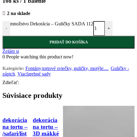
108 ks / 1 balenie
2 na sklade
množstvo Dekorácia – Guličky SADA 112
-
+
PRIDAŤ DO KOŠÍKA
Želám si
0
People watching this product now!
Kategórie:
Fontány,tortové sviečky, guličky, motýle....
,
Guličky -
zápich
,
Viacfarebné sady
Zdieľať:
Súvisiace produkty
dekorácia
dekorácia
na tortu –
na tortu –
/safari/list
3D mäkké