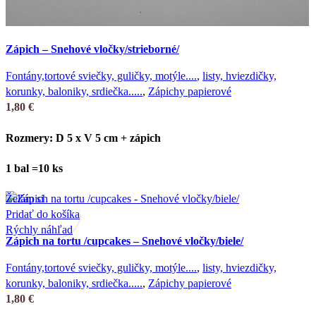
Zápich – Snehové vločky/strieborné/
Fontány,tortové sviečky, guličky, motýle....
,
listy, hviezdičky,
korunky, baloniky, srdiečka.....
,
Zápichy papierové
1,80
€
Rozmery: D 5 x V 5 cm + zápich
1 bal =10 ks
Želám si
Pridať do košíka
Rýchly náhľad
Zápich na tortu /cupcakes – Snehové vločky/biele/
Fontány,tortové sviečky, guličky, motýle....
,
listy, hviezdičky,
korunky, baloniky, srdiečka.....
,
Zápichy papierové
1,80
€