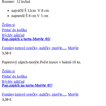
Rozmer: 12 ks/bal
najväčší Š 12cm V 8 cm
najmenší Š 8 cm V 5 cm
Želám si
Pridať do košíka
Rýchly náhľad
Pap.zápich a tortu-Motýle /03/
Fontány,tortové sviečky, guličky, motýle....
,
Motýle
3,50
€
Papierový zápich-motýle.Počet kusov v balení-10 ks.
Želám si
Pridať do košíka
Rýchly náhľad
Pap.zápich na tortu-Motýle /07/
Fontány,tortové sviečky, guličky, motýle....
,
Motýle
3,30
€