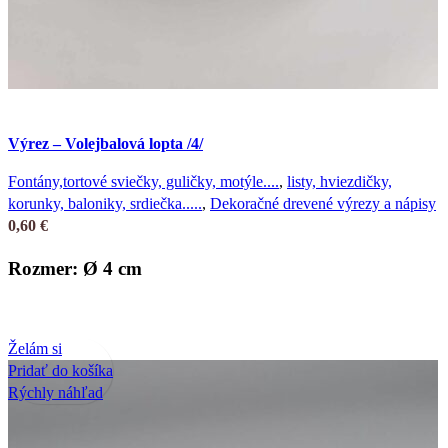
Výrez – Volejbalová lopta /4/
Fontány,tortové sviečky, guličky, motýle....
,
listy, hviezdičky,
korunky, baloniky, srdiečka.....
,
Dekoračné drevené výrezy a nápisy
0,60
€
Rozmer: Ø 4 cm
Želám si
Pridať do košíka
Rýchly náhľad