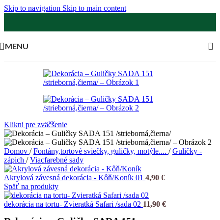
Skip to navigation
Skip to main content
MENU
Klikni pre zväčšenie
Domov
/
Fontány,tortové sviečky, guličky, motýle....
/
Guličky -
zápich
/
Viacfarebné sady
Akrylová závesná dekorácia - Kôň/Koník 01
4,90
€
Späť na produkty
dekorácia na tortu- Zvieratká Safari /sada 02
11,90
€