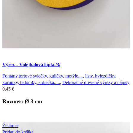
Výrez – Volejbalová lopta /3/
Fontány,tortové sviečky, guličky, motýle....
,
listy, hviezdičky,
korunky, baloniky, srdiečka.....
,
Dekoračné drevené výrezy a nápisy
0,45
€
Rozmer: Ø 3 cm
Želám si
Pridať do košíka