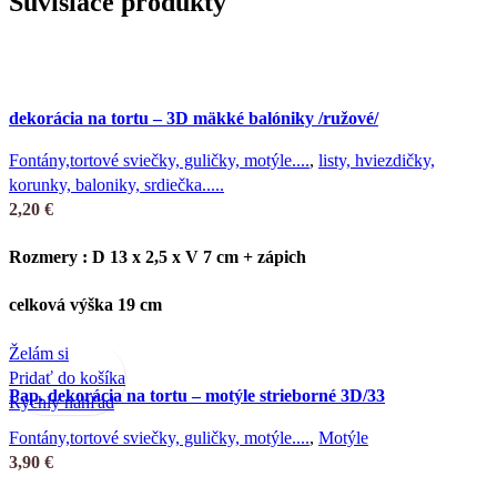
Súvisiace produkty
dekorácia na tortu – 3D mäkké balóniky /ružové/
Fontány,tortové sviečky, guličky, motýle....
,
listy, hviezdičky,
korunky, baloniky, srdiečka.....
2,20
€
Rozmery : D 13 x 2,5 x V 7 cm + zápich
celková výška 19 cm
Želám si
Pridať do košíka
Pap. dekorácia na tortu – motýle strieborné 3D/33
Rýchly náhľad
Fontány,tortové sviečky, guličky, motýle....
,
Motýle
3,90
€