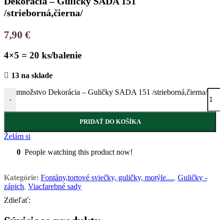
Dekorácia – Guličky SADA 151
/strieborná,čierna/
7,90
€
4×5 = 20 ks/balenie
13 na sklade
množstvo Dekorácia – Guličky SADA 151 /strieborná,čierna/
-
PRIDAŤ DO KOŠÍKA
Želám si
0
People watching this product now!
Kategórie:
Fontány,tortové sviečky, guličky, motýle....
,
Guličky -
zápich
,
Viacfarebné sady
Zdieľať: