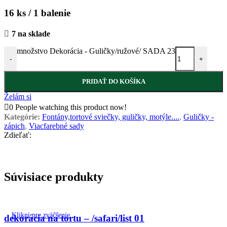
16 ks / 1 balenie
7 na sklade
množstvo Dekorácia - Guličky/ružové/ SADA 23
-
+
PRIDAŤ DO KOŠÍKA
Želám si
0
People watching this product now!
Kategórie:
Fontány,tortové sviečky, guličky, motýle....
,
Guličky -
zápich
,
Viacfarebné sady
Zdieľať:
Súvisiace produkty
Klikni pre zväčšenie
dekorácia na tortu – /safari/list 01