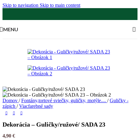
Skip to navigation
Skip to main content
MENU
Domov
/
Fontány,tortové sviečky, guličky, motýle....
/
Guličky -
zápich
/
Viacfarebné sady
Dekorácia – Guličky/ružové/ SADA 23
4,90
€