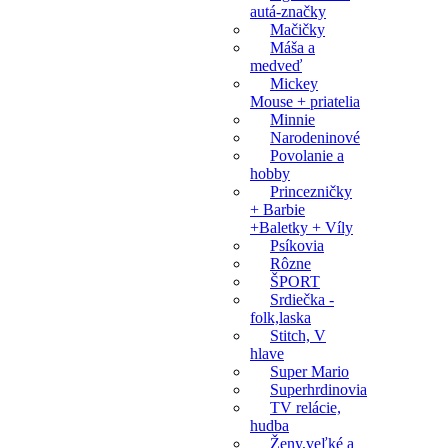
autá-značky
Mačičky
Máša a
medveď
Mickey
Mouse + priatelia
Minnie
Narodeninové
Povolanie a
hobby
Princezničky
+ Barbie
+Baletky + Víly
Psíkovia
Rôzne
ŠPORT
Srdiečka -
folk,laska
Stitch, V
hlave
Super Mario
Superhrdinovia
TV relácie,
hudba
Ženy,veľké a