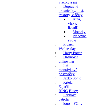
vtáčiky a iné
Dopravné
prostriedky, autá,
traktory, vláčiky
Autá,
vlaky,
lietadlá
Motorky
Pracovné
stroje
Frozen –
Wednesday
Harry Potter
Hrdinovia
online hier
Iné
rozprávkové
postavičky
Ježko Sonic
Krtek.
Zajačik
BING,Bluey
Labková
patrola
logo – FC…