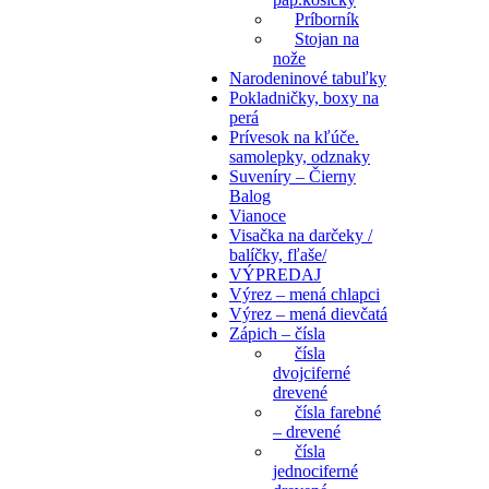
Príborník
Stojan na
nože
Narodeninové tabuľky
Pokladničky, boxy na
perá
Prívesok na kľúče.
samolepky, odznaky
Suveníry – Čierny
Balog
Vianoce
Visačka na darčeky /
balíčky, fľaše/
VÝPREDAJ
Výrez – mená chlapci
Výrez – mená dievčatá
Zápich – čísla
čísla
dvojciferné
drevené
čísla farebné
– drevené
čísla
jednociferné