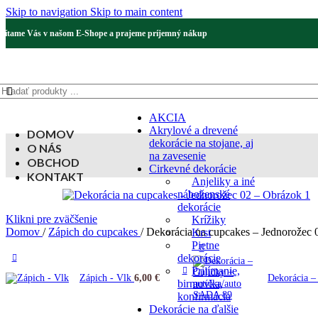
Skip to navigation
Skip to main content
Vítame Vás v našom E-Shope a prajeme príjemný nákup
AKCIA
Akrylové a drevené
DOMOV
dekorácie na stojane, aj
O NÁS
na zavesenie
OBCHOD
Cirkevné dekorácie
KONTAKT
Anjeliky a iné
náboženské
dekorácie
Klikni pre zväčšenie
Krížiky
Domov
/
Zápich do cupcakes
/
Dekorácia na cupcakes – Jednorožec 
Krst
Pietne
dekorácie
Prijímanie,
Zápich - Vlk
6,00
€
Dekorácia –
birmovka,
konfirmácia
Dekorácie na ďalšie