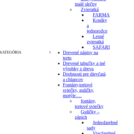
malé slečny
Zvieratká
FARMA
Koníky
a
jednorožce
Lesné
zvieratká
SAFARI
KATEGÓRIA
Drevené nápisy na
tortu
Drevené tabuľky a iné
výrobky z dreva
Drobnosti pre dievčatá
a chlapcov
Fontány,tortové
sviečky, guličky,
motýle….
fontány,
tortové sviečky
Guličky –
zápich
Jednofarebné
sady
Viacfarebné