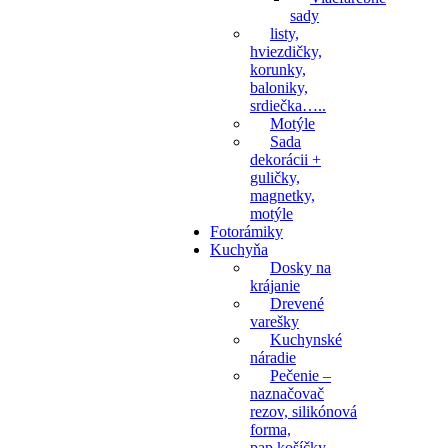
sady
listy,
hviezdičky,
korunky,
baloniky,
srdiečka…..
Motýle
Sada
dekorácii +
guličky,
magnetky,
motýle
Fotorámiky
Kuchyňa
Dosky na
krájanie
Drevené
varešky
Kuchynské
náradie
Pečenie –
naznačovač
rezov, silikónová
forma,
pap.košíčky