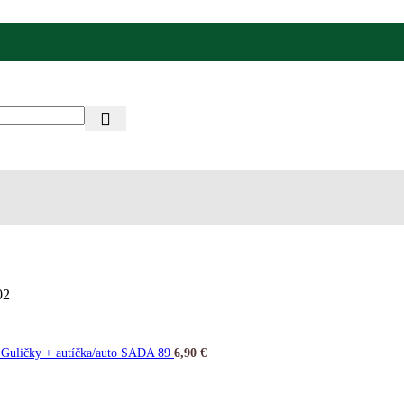
02
 Guličky + autíčka/auto SADA 89
6,90
€