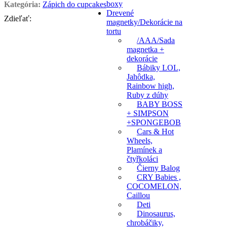
boxy
Kategória:
Zápich do cupcakes
Drevené
Zdieľať:
magnetky/Dekorácie na
tortu
/AAA/Sada
magnetka +
dekorácie
Bábiky LOL,
Jahôdka,
Rainbow high,
Ruby z dúhy
BABY BOSS
+ SIMPSON
+SPONGEBOB
Cars & Hot
Wheels,
Plamínek a
čtyřkoláci
Čierny Balog
CRY Babies ,
COCOMELON,
Caillou
Deti
Dinosaurus,
chrobáčiky,