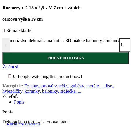
Rozmery : D 13 x 2,5 x V 7 cm + zápich
celková výška 19 cm
36 na sklade
množstvo dekorácia na tortu - 3D mäkké balóniky /farebné/
-
PRIDAŤ DO KOŠÍKA
Želám si
0
People watching this product now!
Kategórie:
Fontány,tortové sviečky, guličky, motýle....
,
listy,
hviezdičky, korunky, baloniky, srdiečka.....
Zdieľať:
Popis
Popis
Dekorácia na tortu – balónová brána
Klikni pre zväčšenie