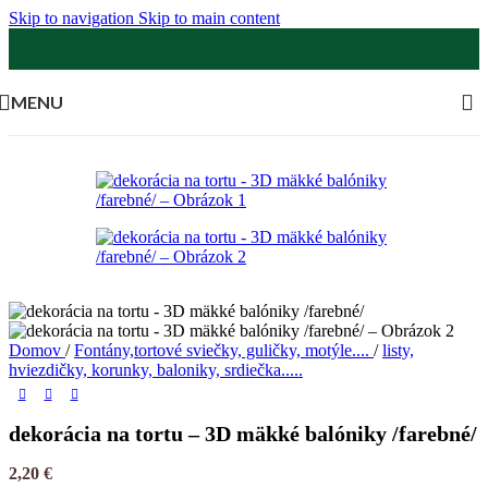
Skip to navigation
Skip to main content
MENU
Domov
/
Fontány,tortové sviečky, guličky, motýle....
/
listy,
hviezdičky, korunky, baloniky, srdiečka.....
dekorácia na tortu – 3D mäkké balóniky /farebné/
2,20
€