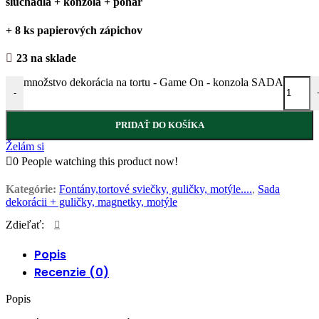
slúchadlá + konzola + pohár
+ 8 ks papierových zápichov
23 na sklade
množstvo dekorácia na tortu - Game On - konzola SADA
-
PRIDAŤ DO KOŠÍKA
Želám si
0
People watching this product now!
Kategórie:
Fontány,tortové sviečky, guličky, motýle....
,
Sada
dekorácii + guličky, magnetky, motýle
Zdieľať:
Popis
Recenzie (0)
Popis