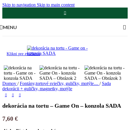
Skip to navigation
Skip to main content
MENU
Klikni pre zväčšenie
Domov
/
Fontány,tortové sviečky, guličky, motýle....
/
Sada
dekorácii + guličky, magnetky, motýle
dekorácia na tortu – Game On – konzola SADA
7,60
€