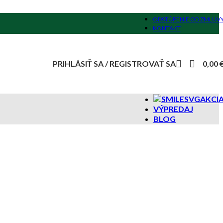
ODSTÚPENIE OD ZMLUV
KONTAKT
PRIHLÁSIŤ SA / REGISTROVAŤ SA
0,00
AKCI
VÝPREDAJ
BLOG