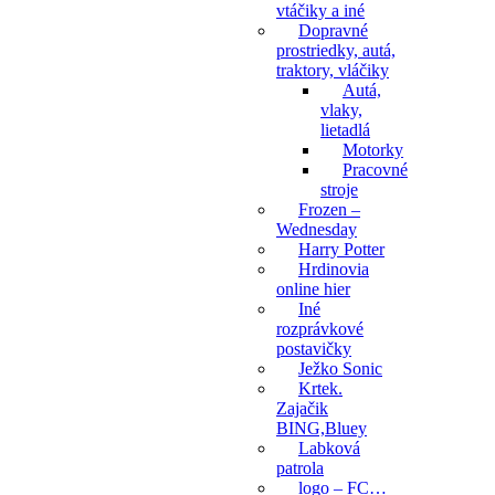
vtáčiky a iné
Dopravné
prostriedky, autá,
traktory, vláčiky
Autá,
vlaky,
lietadlá
Motorky
Pracovné
stroje
Frozen –
Wednesday
Harry Potter
Hrdinovia
online hier
Iné
rozprávkové
postavičky
Ježko Sonic
Krtek.
Zajačik
BING,Bluey
Labková
patrola
logo – FC…