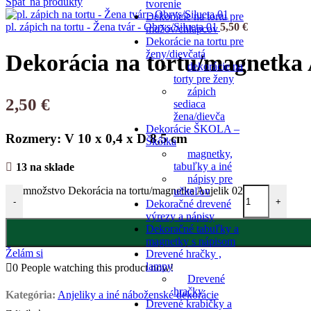
Späť na produkty
tvorenie
Dekorácie na tortu pre
pl. zápich na tortu - Žena tvár - Obrys/Silueta 01
5,50
€
mužov/chlapcov
Dekorácie na tortu pre
ženy/dievčatá
Dekorácia na tortu/magnetka 
dekorácie na
torty pre ženy
zápich
2,50
€
sediaca
žena/dievča
Dekorácie ŠKOLA –
Rozmery: V 10 x 0,4 x D 8,5 cm
Škôlka
magnetky,
tabuľky a iné
13 na sklade
nápisy pre
množstvo Dekorácia na tortu/magnetka Anjelik 02
učiteľov
-
+
Dekoračné drevené
výrezy a nápisy
Dekoračné tabuľky a
magnetky s nápisom
Želám si
Drevené hračky ,
lampy
0
People watching this product now!
Drevené
hračky
Kategória:
Anjeliky a iné náboženské dekorácie
Drevené krabičky a