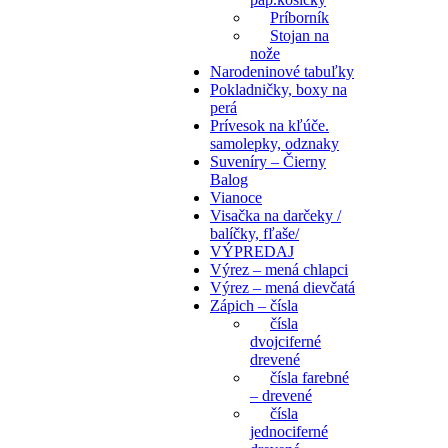
Príborník
Stojan na
nože
Narodeninové tabuľky
Pokladničky, boxy na
perá
Prívesok na kľúče.
samolepky, odznaky
Suveníry – Čierny
Balog
Vianoce
Visačka na darčeky /
balíčky, fľaše/
VÝPREDAJ
Výrez – mená chlapci
Výrez – mená dievčatá
Zápich – čísla
čísla
dvojciferné
drevené
čísla farebné
– drevené
čísla
jednociferné