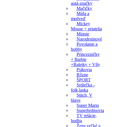
autá-značky
Mačičky
Máša a
medveď
Mickey
Mouse + priatelia
Minnie
Narodeninové
Povolanie a
hobby
Princezničky
+ Barbie
+Baletky + Víly
Psíkovia
Rôzne
ŠPORT
Srdiečka -
folk,laska
Stitch, V
hlave
Super Mario
Superhrdinovia
TV relácie,
hudba
Ženy,veľké a