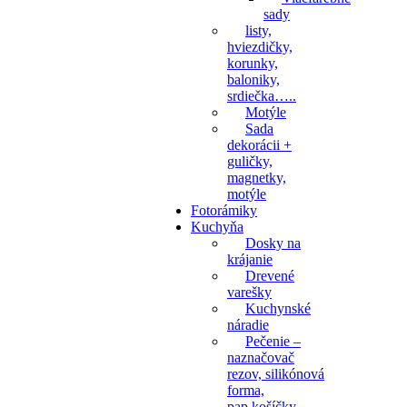
sady
listy,
hviezdičky,
korunky,
baloniky,
srdiečka…..
Motýle
Sada
dekorácii +
guličky,
magnetky,
motýle
Fotorámiky
Kuchyňa
Dosky na
krájanie
Drevené
varešky
Kuchynské
náradie
Pečenie –
naznačovač
rezov, silikónová
forma,
pap.košíčky