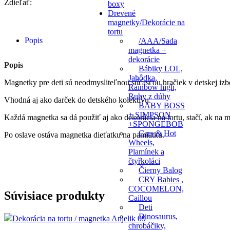
Zdieľať:
boxy
Drevené
magnetky/Dekorácie na
tortu
Popis
/AAA/Sada
magnetka +
dekorácie
Popis
Bábiky LOL,
Jahôdka,
Magnetky pre deti sú neodmysliteľnou súčasťou hračiek v detskej izb
Rainbow high,
Ruby z dúhy
Vhodná aj ako darček do detského kolektívu.
BABY BOSS
+ SIMPSON
Každá magnetka sa dá použiť aj ako dekorácia na tortu, stačí, ak na ma
+SPONGEBOB
Cars & Hot
Po oslave ostáva magnetka dieťatku na pamiatku.
Wheels,
Plamínek a
čtyřkoláci
Čierny Balog
CRY Babies ,
COCOMELON,
Súvisiace produkty
Caillou
Deti
Dinosaurus,
chrobáčiky,