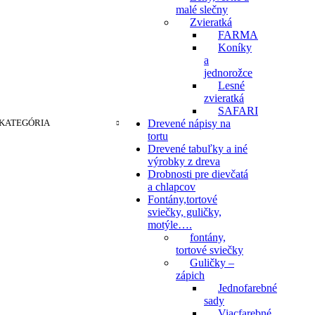
malé slečny
Zvieratká
FARMA
Koníky
a
jednorožce
Lesné
zvieratká
SAFARI
KATEGÓRIA
Drevené nápisy na
tortu
Drevené tabuľky a iné
výrobky z dreva
Drobnosti pre dievčatá
a chlapcov
Fontány,tortové
sviečky, guličky,
motýle….
fontány,
tortové sviečky
Guličky –
zápich
Jednofarebné
sady
Viacfarebné