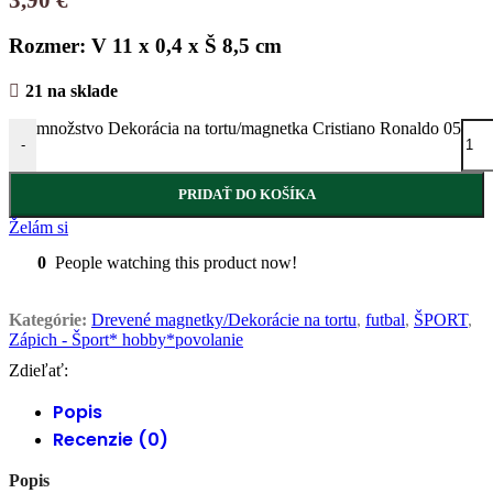
Rozmer: V 11 x 0,4 x Š 8,5 cm
21 na sklade
množstvo Dekorácia na tortu/magnetka Cristiano Ronaldo 05
-
PRIDAŤ DO KOŠÍKA
Želám si
0
People watching this product now!
Kategórie:
Drevené magnetky/Dekorácie na tortu
,
futbal
,
ŠPORT
,
Zápich - Šport* hobby*povolanie
Zdieľať:
Popis
Recenzie (0)
Popis