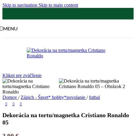
Skip to navigation
Skip to main content
MENU
Klikni pre zväčšenie
Domov
/
Zápich - Šport* hobby*povolanie
/
futbal
Dekorácia na tortu/magnetka Cristiano Ronaldo
05
3,90
€