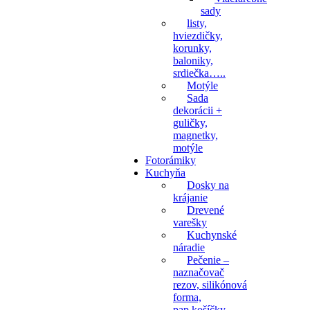
sady
listy,
hviezdičky,
korunky,
baloniky,
srdiečka…..
Motýle
Sada
dekorácii +
guličky,
magnetky,
motýle
Fotorámiky
Kuchyňa
Dosky na
krájanie
Drevené
varešky
Kuchynské
náradie
Pečenie –
naznačovač
rezov, silikónová
forma,
pap.košíčky