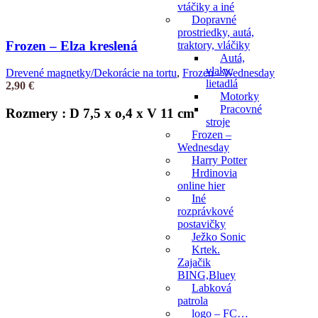
vtáčiky a iné
Dopravné
prostriedky, autá,
Frozen – Elza kreslená
traktory, vláčiky
Autá,
vlaky,
Drevené magnetky/Dekorácie na tortu
,
Frozen - Wednesday
lietadlá
2,90
€
Motorky
Pracovné
Rozmery : D 7,5 x o,4 x V 11 cm
stroje
Frozen –
Wednesday
Harry Potter
Hrdinovia
online hier
Iné
rozprávkové
postavičky
Ježko Sonic
Krtek.
Zajačik
BING,Bluey
Labková
patrola
logo – FC…