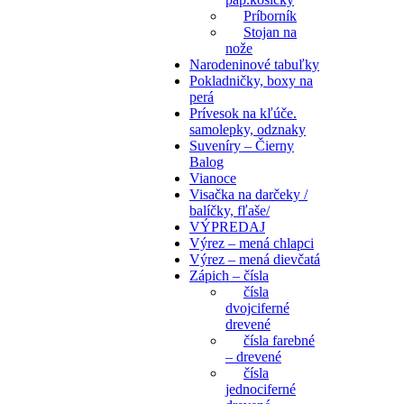
Príborník
Stojan na
nože
Narodeninové tabuľky
Pokladničky, boxy na
perá
Prívesok na kľúče.
samolepky, odznaky
Suveníry – Čierny
Balog
Vianoce
Visačka na darčeky /
balíčky, fľaše/
VÝPREDAJ
Výrez – mená chlapci
Výrez – mená dievčatá
Zápich – čísla
čísla
dvojciferné
drevené
čísla farebné
– drevené
čísla
jednociferné