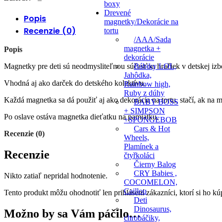
boxy
Drevené
Popis
magnetky/Dekorácie na
Recenzie (0)
tortu
/AAA/Sada
magnetka +
Popis
dekorácie
Bábiky LOL,
Magnetky pre deti sú neodmysliteľnou súčasťou hračiek v detskej izb
Jahôdka,
Vhodná aj ako darček do detského kolektívu.
Rainbow high,
Ruby z dúhy
Každá magnetka sa dá použiť aj ako dekorácia na tortu, stačí, ak na ma
BABY BOSS
+ SIMPSON
Po oslave ostáva magnetka dieťatku na pamiatku.
+SPONGEBOB
Cars & Hot
Recenzie (0)
Wheels,
Plamínek a
Recenzie
čtyřkoláci
Čierny Balog
CRY Babies ,
Nikto zatiaľ nepridal hodnotenie.
COCOMELON,
Caillou
Tento produkt môžu ohodnotiť len prihlásení zákazníci, ktorí si ho kúp
Deti
Dinosaurus,
Možno by sa Vám páčilo…
chrobáčiky,