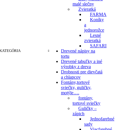
malé slečny
Zvieratká
FARMA
Koníky
a
jednorožce
Lesné
zvieratká
SAFARI
KATEGÓRIA
Drevené nápisy na
tortu
Drevené tabuľky a iné
výrobky z dreva
Drobnosti pre dievčatá
a chlapcov
Fontány,tortové
sviečky, guličky,
motýle….
fontány,
tortové sviečky
Guličky –
zápich
Jednofarebné
sady
Viacfarebné