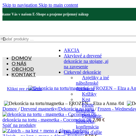
Skip to navigation
Skip to main content
Vítame Vás v našom E-Shope a prajeme príjemný nákup
AKCIA
Akrylové a drevené
DOMOV
dekorácie na stojane, aj
O NÁS
na zavesenie
OBCHOD
Cirkevné dekorácie
KONTAKT
Anjeliky a iné
náboženské
dekorácie
Klikni pre zväčšenie
Krížiky
Krst
Pietne
Domov
/
Drevené magnetky/Dekorácie na tortu
/
Frozen - Wednesda
dekorácie
Prijímanie,
dekorácia na tortu - magnetka - Cocomelon 06
2,90
€
birmovka,
Späť na produkty
konfirmácia
Dekorácie na ďalšie