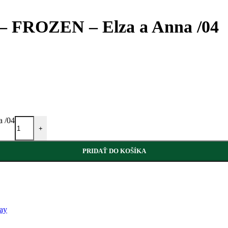
 – FROZEN – Elza a Anna /04
a /04
+
PRIDAŤ DO KOŠÍKA
ay