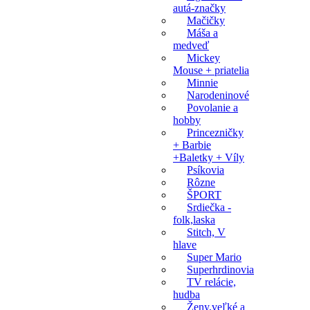
autá-značky
Mačičky
Máša a
medveď
Mickey
Mouse + priatelia
Minnie
Narodeninové
Povolanie a
hobby
Princezničky
+ Barbie
+Baletky + Víly
Psíkovia
Rôzne
ŠPORT
Srdiečka -
folk,laska
Stitch, V
hlave
Super Mario
Superhrdinovia
TV relácie,
hudba
Ženy,veľké a