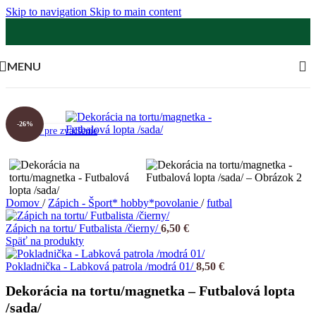
Skip to navigation
Skip to main content
MENU
-26%
Klikni pre zväčšenie
Domov
/
Zápich - Šport* hobby*povolanie
/
futbal
Zápich na tortu/ Futbalista /čierny/
6,50
€
Späť na produkty
Pokladnička - Labková patrola /modrá 01/
8,50
€
Dekorácia na tortu/magnetka – Futbalová lopta
/sada/