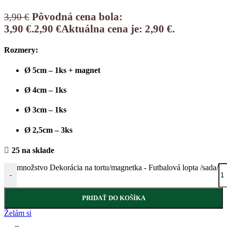
Pôvodná cena bola:
3,90
€
3,90 €.
2,90
€
Aktuálna cena je: 2,90 €.
Rozmery:
Ø 5cm – 1ks + magnet
Ø 4cm – 1ks
Ø 3cm – 1ks
Ø 2,5cm – 3ks
25 na sklade
množstvo Dekorácia na tortu/magnetka - Futbalová lopta /sada/
-
PRIDAŤ DO KOŠÍKA
Želám si