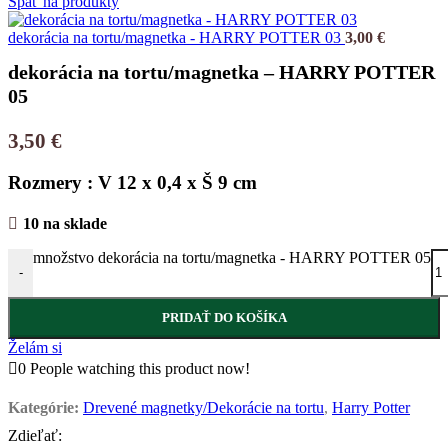
Späť na produkty
dekorácia na tortu/magnetka - HARRY POTTER 03
3,00
€
dekorácia na tortu/magnetka – HARRY POTTER
05
3,50
€
Rozmery : V 12 x 0,4 x Š 9 cm
10 na sklade
množstvo dekorácia na tortu/magnetka - HARRY POTTER 05
-
PRIDAŤ DO KOŠÍKA
Želám si
0
People watching this product now!
Kategórie:
Drevené magnetky/Dekorácie na tortu
,
Harry Potter
Zdieľať: