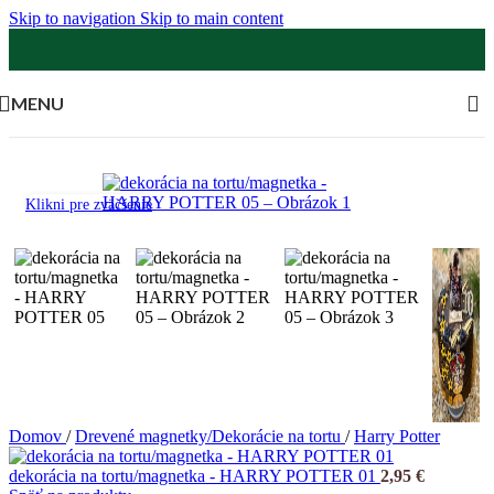
Skip to navigation
Skip to main content
MENU
Klikni pre zväčšenie
Domov
/
Drevené magnetky/Dekorácie na tortu
/
Harry Potter
dekorácia na tortu/magnetka - HARRY POTTER 01
2,95
€