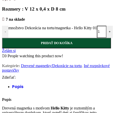
Rozmery : V 12 x 0,4 x D 8 cm
7 na sklade
množstvo Dekorácia na tortu/magnetka - Hello Kitty 01
-
+
PRIDAŤ DO KOŠÍKA
Želám si
0
People watching this product now!
Kategórie:
Drevené magnetky/Dekorácie na tortu
,
Iné rozprávkové
postavičky
Zdieľať:
Popis
Popis
Drevená magnetka s motívom
Hello Kitty
je roztomilým a
univerzálnym doplnkom, ktorý poteší deti aj fanúšikov tejto