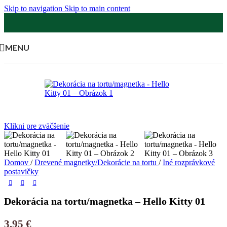
Skip to navigation
Skip to main content
MENU
Klikni pre zväčšenie
Domov
/
Drevené magnetky/Dekorácie na tortu
/
Iné rozprávkové
postavičky
Dekorácia na tortu/magnetka – Hello Kitty 01
3,95
€