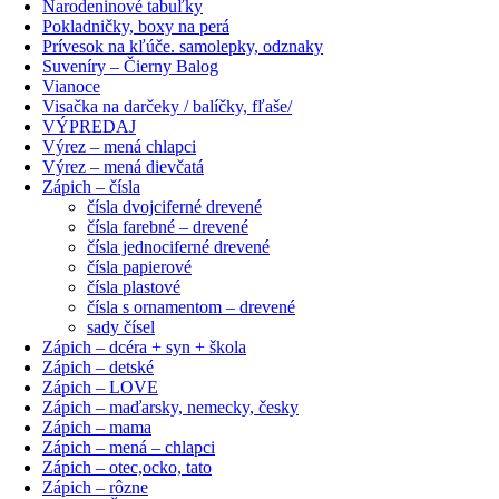
Narodeninové tabuľky
Pokladničky, boxy na perá
Prívesok na kľúče. samolepky, odznaky
Suveníry – Čierny Balog
Vianoce
Visačka na darčeky / balíčky, fľaše/
VÝPREDAJ
Výrez – mená chlapci
Výrez – mená dievčatá
Zápich – čísla
čísla dvojciferné drevené
čísla farebné – drevené
čísla jednociferné drevené
čísla papierové
čísla plastové
čísla s ornamentom – drevené
sady čísel
Zápich – dcéra + syn + škola
Zápich – detské
Zápich – LOVE
Zápich – maďarsky, nemecky, česky
Zápich – mama
Zápich – mená – chlapci
Zápich – otec,ocko, tato
Zápich – rôzne