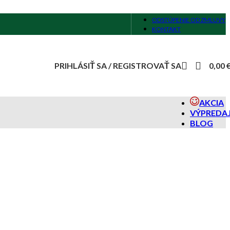
ODSTÚPENIE OD ZMLUVY
KONTAKT
PRIHLÁSIŤ SA / REGISTROVAŤ SA
0,00
AKCIA
VÝPREDA
BLOG