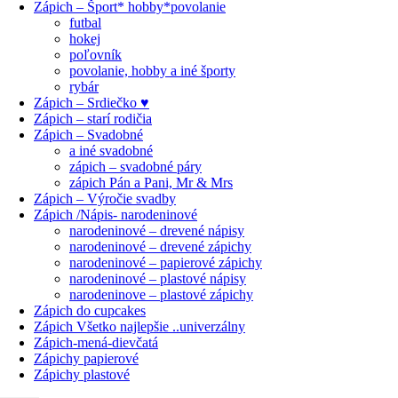
Zápich – Šport* hobby*povolanie
futbal
hokej
poľovník
povolanie, hobby a iné športy
rybár
Zápich – Srdiečko ♥
Zápich – starí rodičia
Zápich – Svadobné
a iné svadobné
zápich – svadobné páry
zápich Pán a Pani, Mr & Mrs
Zápich – Výročie svadby
Zápich /Nápis- narodeninové
narodeninové – drevené nápisy
narodeninové – drevené zápichy
narodeninové – papierové zápichy
narodeninové – plastové nápisy
narodeninove – plastové zápichy
Zápich do cupcakes
Zápich Všetko najlepšie ..univerzálny
Zápich-mená-dievčatá
Zápichy papierové
Zápichy plastové