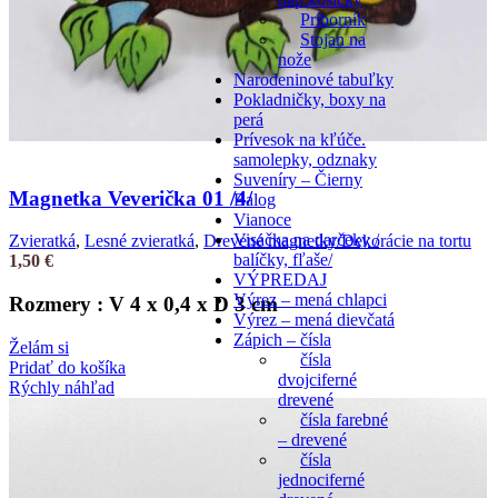
Príborník
Stojan na
nože
Narodeninové tabuľky
Pokladničky, boxy na
perá
Prívesok na kľúče.
samolepky, odznaky
Suveníry – Čierny
Magnetka Veverička 01 /4/
Balog
Vianoce
Visačka na darčeky /
Zvieratká
,
Lesné zvieratká
,
Drevené magnetky/Dekorácie na tortu
balíčky, fľaše/
1,50
€
VÝPREDAJ
Výrez – mená chlapci
Rozmery : V 4 x 0,4 x D 3 cm
Výrez – mená dievčatá
Zápich – čísla
Želám si
čísla
Pridať do košíka
dvojciferné
Rýchly náhľad
drevené
čísla farebné
– drevené
čísla
jednociferné