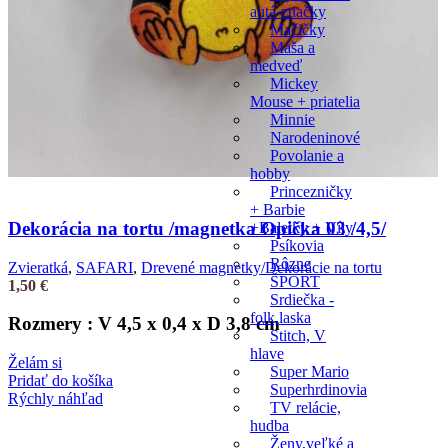
autá-značky
Mačičky
Máša a
medveď
Mickey
Mouse + priatelia
Minnie
Narodeninové
Povolanie a
hobby
Princezničky
+ Barbie
Dekorácia na tortu /magnetka Opička 03 /4,5/
+Baletky + Víly
Psíkovia
Rôzne
Zvieratká
,
SAFARI
,
Drevené magnetky/Dekorácie na tortu
ŠPORT
1,50
€
Srdiečka -
folk,laska
Rozmery : V 4,5 x 0,4 x D 3,8 cm
Stitch, V
hlave
Želám si
Super Mario
Pridať do košíka
Superhrdinovia
Rýchly náhľad
TV relácie,
hudba
Ženy,veľké a