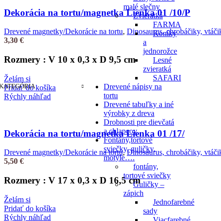
malé slečny
Dekorácia na tortu/magnetka Lienka 01 /10/P
Zvieratká
FARMA
Drevené magnetky/Dekorácie na tortu
,
Dinosaurus, chrobáčiky, vtáči
Koníky
3,30
€
a
jednorožce
Rozmery : V 10 x 0,3 x D 9,5 cm
Lesné
zvieratká
SAFARI
Želám si
KATEGÓRIA
Drevené nápisy na
Pridať do košíka
tortu
Rýchly náhľad
Drevené tabuľky a iné
výrobky z dreva
Drobnosti pre dievčatá
a chlapcov
Dekorácia na tortu/magnetka Lienka 01 /17/
Fontány,tortové
sviečky, guličky,
Drevené magnetky/Dekorácie na tortu
,
Dinosaurus, chrobáčiky, vtáči
motýle….
5,50
€
fontány,
tortové sviečky
Rozmery : V 17 x 0,3 x D 16,5 cm
Guličky –
zápich
Želám si
Jednofarebné
Pridať do košíka
sady
Rýchly náhľad
Viacfarebné