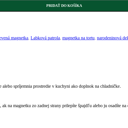
PRIDAŤ DO KOŠÍKA
evená magnetka
,
Labková patrola
,
magnetka na tortu
,
narodeninová de
e alebo spríjemnia prostredie v kuchyni ako doplnok na chladničke.
 ak na magnetku zo zadnej strany prilepíte špajdľu alebo ju osadíte na č