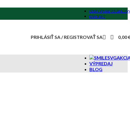
ODSTÚPENIE OD ZMLUV
KONTAKT
PRIHLÁSIŤ SA / REGISTROVAŤ SA
0,00
AKCI
VÝPREDAJ
BLOG