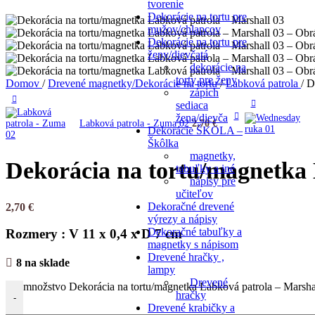
tvorenie
Dekorácie na tortu pre
mužov/chlapcov
Dekorácie na tortu pre
ženy/dievčatá
dekorácie na
torty pre ženy
Domov
/
Drevené magnetky/Dekorácie na tortu
/
Labková patrola
/
D
zápich
sediaca
žena/dievča
Labková patrola - Zuma 02
2,70
€
Dekorácie ŠKOLA –
Škôlka
magnetky,
Dekorácia na tortu/magnetka 
tabuľky a iné
nápisy pre
učiteľov
Dekoračné drevené
2,70
€
výrezy a nápisy
Dekoračné tabuľky a
Rozmery : V 11 x 0,4 x D 7 cm
magnetky s nápisom
Drevené hračky ,
8 na sklade
lampy
Drevené
množstvo Dekorácia na tortu/magnetka Labková patrola – Marsha
hračky
-
Drevené krabičky a