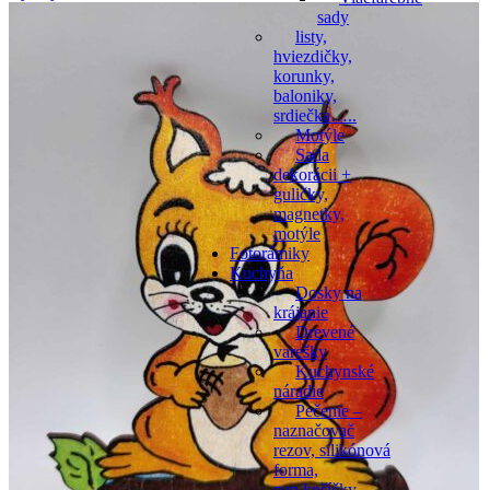
sady
listy,
hviezdičky,
korunky,
baloniky,
srdiečka…..
Motýle
Sada
dekorácii +
guličky,
magnetky,
motýle
Fotorámiky
Kuchyňa
Dosky na
krájanie
Drevené
varešky
Kuchynské
náradie
Pečenie –
naznačovač
rezov, silikónová
forma,
pap.košíčky