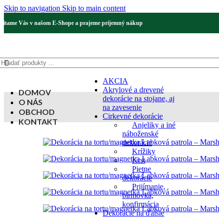
Skip to navigation
Skip to main content
Vítame Vás v našom E-Shope a prajeme príjemný nákup
AKCIA
Akrylové a drevené
DOMOV
dekorácie na stojane, aj
O NÁS
na zavesenie
OBCHOD
Cirkevné dekorácie
KONTAKT
Anjeliky a iné
náboženské
dekorácie
Krížiky
Krst
Pietne
dekorácie
Prijímanie,
birmovka,
konfirmácia
Dekorácie na ďalšie