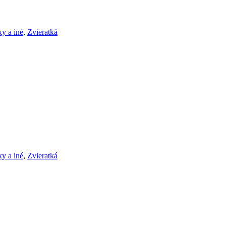
ky a iné
,
Zvieratká
ky a iné
,
Zvieratká