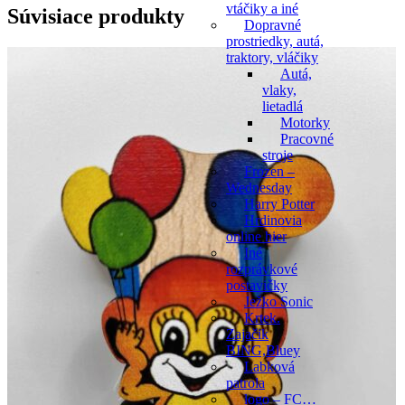
vtáčiky a iné
Súvisiace produkty
Dopravné
prostriedky, autá,
traktory, vláčiky
Autá,
vlaky,
lietadlá
Motorky
Pracovné
stroje
Frozen –
Wednesday
Harry Potter
Hrdinovia
online hier
Iné
rozprávkové
postavičky
Ježko Sonic
Krtek.
Zajačik
BING,Bluey
Labková
patrola
logo – FC…