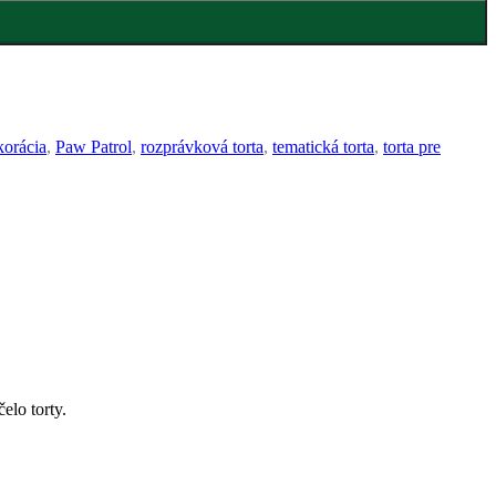
korácia
,
Paw Patrol
,
rozprávková torta
,
tematická torta
,
torta pre
elo torty.