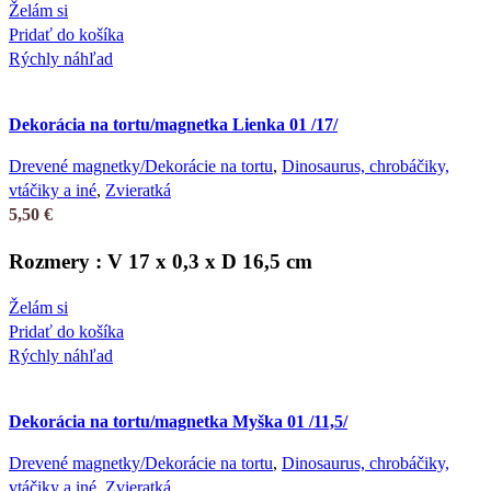
Želám si
Pridať do košíka
Rýchly náhľad
Dekorácia na tortu/magnetka Lienka 01 /17/
Drevené magnetky/Dekorácie na tortu
,
Dinosaurus, chrobáčiky,
vtáčiky a iné
,
Zvieratká
5,50
€
Rozmery : V 17 x 0,3 x D 16,5 cm
Želám si
Pridať do košíka
Rýchly náhľad
Dekorácia na tortu/magnetka Myška 01 /11,5/
Drevené magnetky/Dekorácie na tortu
,
Dinosaurus, chrobáčiky,
vtáčiky a iné
,
Zvieratká