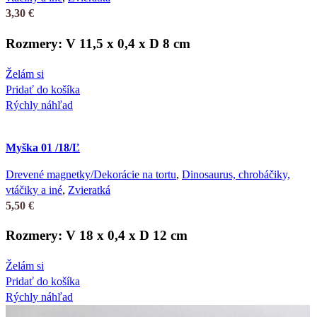
3,30
€
Rozmery: V 11,5 x 0,4 x D 8 cm
Želám si
Pridať do košíka
Rýchly náhľad
Myška 01 /18/Ľ
Drevené magnetky/Dekorácie na tortu
,
Dinosaurus, chrobáčiky,
vtáčiky a iné
,
Zvieratká
5,50
€
Rozmery: V 18 x 0,4 x D 12 cm
Želám si
Pridať do košíka
Rýchly náhľad