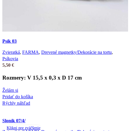
Psík 03
Zvieratká
,
FARMA
,
Drevené magnetky/Dekorácie na tortu
,
Psíkovia
5,50
€
Rozmery: V 15,5 x 0,3 x D 17 cm
Želám si
Pridať do košíka
Rýchly náhľad
Sloník 07/4/
Klikni pre zväčšenie