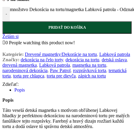
množstvo Dekorácia na tortu/magnetka Labková patrola - Odznak
-
PRIDAŤ DO KOŠÍKA
Želám si
0
People watching this product now!
Kategórie:
Drevené magnetky/Dekorácie na tortu
,
Labková patrola
Značky:
dekorácia na čelo torty
,
dekorácia na tortu
,
detská oslava
,
drevená magnetka
,
Labková patrola
,
magnetka na tortu
,
narodeninová dekorácia
,
Paw Patrol
,
rozprávková torta
,
tematická
torta
,
torta pre chlapca
,
torta pre dievča
,
zápich na tortu
Zdieľať:
Popis
Popis
Táto veselá detská magnetka s motívom obľúbenej Labkovej
hliadky je perfektnou dekoráciou na narodeninovú tortu pre malých
fanúšikov tejto rozprávky. Farebný a hravý dizajn rozžiari každú
tortu a dodá oslave tú správnu detskú atmosféru.