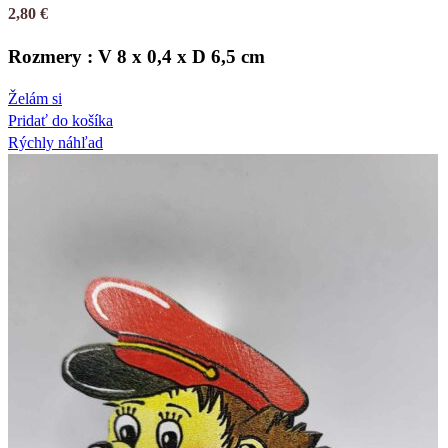
2,80
€
Rozmery : V 8 x 0,4 x D 6,5 cm
Želám si
Pridať do košíka
Rýchly náhľad