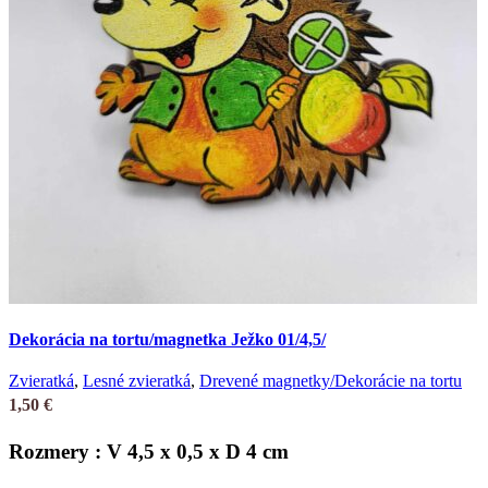
Dekorácia na tortu/magnetka Ježko 01/4,5/
Zvieratká
,
Lesné zvieratká
,
Drevené magnetky/Dekorácie na tortu
1,50
€
Rozmery : V 4,5 x 0,5 x D 4 cm