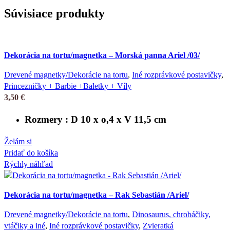
Súvisiace produkty
Dekorácia na tortu/magnetka – Morská panna Ariel /03/
Drevené magnetky/Dekorácie na tortu
,
Iné rozprávkové postavičky
,
Princezničky + Barbie +Baletky + Víly
3,50
€
Rozmery : D 10 x o,4 x V 11,5 cm
Želám si
Pridať do košíka
Rýchly náhľad
Dekorácia na tortu/magnetka – Rak Sebastián /Ariel/
Drevené magnetky/Dekorácie na tortu
,
Dinosaurus, chrobáčiky,
vtáčiky a iné
,
Iné rozprávkové postavičky
,
Zvieratká