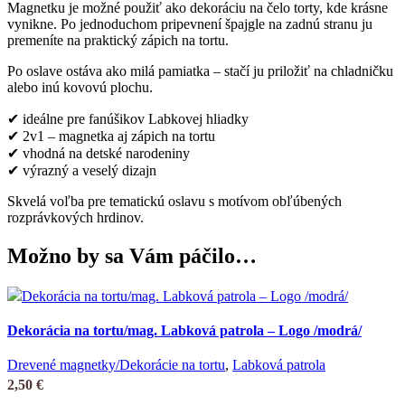
Magnetku je možné použiť ako dekoráciu na čelo torty, kde krásne
vynikne. Po jednoduchom pripevnení špajgle na zadnú stranu ju
premeníte na praktický zápich na tortu.
Po oslave ostáva ako milá pamiatka – stačí ju priložiť na chladničku
alebo inú kovovú plochu.
✔ ideálne pre fanúšikov Labkovej hliadky
✔ 2v1 – magnetka aj zápich na tortu
✔ vhodná na detské narodeniny
✔ výrazný a veselý dizajn
Skvelá voľba pre tematickú oslavu s motívom obľúbených
rozprávkových hrdinov.
Možno by sa Vám páčilo…
Dekorácia na tortu/mag. Labková patrola – Logo /modrá/
Drevené magnetky/Dekorácie na tortu
,
Labková patrola
2,50
€