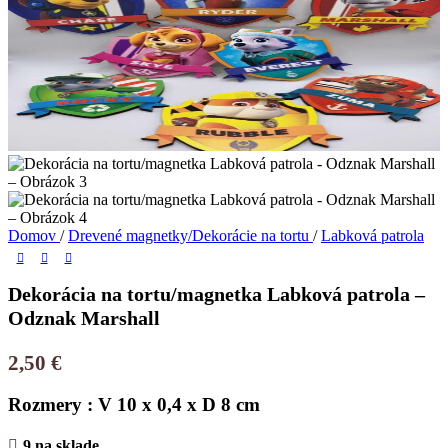
Domov
/
Drevené magnetky/Dekorácie na tortu
/
Labková patrola
Dekorácia na tortu/magnetka Labková patrola –
Odznak Marshall
2,50
€
Rozmery : V 10 x 0,4 x D 8 cm
9 na sklade