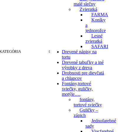
malé slečny
Zvieratká
FARMA
Koníky
a
jednorožce
Lesné
zvieratká
SAFARI
KATEGÓRIA
Drevené nápisy na
tortu
Drevené tabuľky a iné
výrobky z dreva
Drobnosti pre dievčatá
a chlapcov
Fontány,tortové
sviečky, guličky,
motýle….
fontány,
tortové sviečky
Guličky –
zápich
Jednofarebné
sady
Viacfarebné