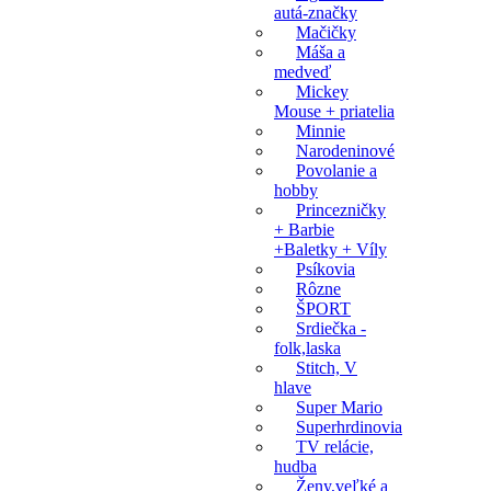
autá-značky
Mačičky
Máša a
medveď
Mickey
Mouse + priatelia
Minnie
Narodeninové
Povolanie a
hobby
Princezničky
+ Barbie
+Baletky + Víly
Psíkovia
Rôzne
ŠPORT
Srdiečka -
folk,laska
Stitch, V
hlave
Super Mario
Superhrdinovia
TV relácie,
hudba
Ženy,veľké a