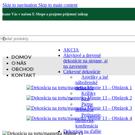
Skip to navigation
Skip to main content
Vítame Vás v našom E-Shope a prajeme príjemný nákup
AKCIA
Akrylové a drevené
DOMOV
dekorácie na stojane, aj
O NÁS
na zavesenie
OBCHOD
Cirkevné dekorácie
KONTAKT
Anjeliky a iné
náboženské
dekorácie
Krížiky
Krst
Pietne
dekorácie
Prijímanie,
birmovka,
konfirmácia
Dekorácie na ďalšie