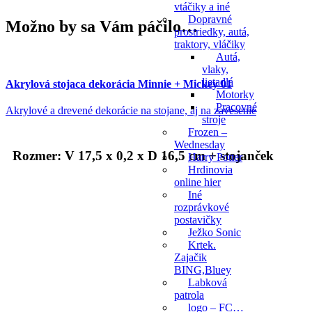
vtáčiky a iné
Dopravné
Možno by sa Vám páčilo…
prostriedky, autá,
traktory, vláčiky
Autá,
vlaky,
lietadlá
Akrylová stojaca dekorácia Minnie + Mickey 01
Motorky
Pracovné
Akrylové a drevené dekorácie na stojane, aj na zavesenie
stroje
Frozen –
Wednesday
Rozmer: V 17,5 x 0,2 x D 16,5 cm + stojanček
Harry Potter
Hrdinovia
online hier
Iné
rozprávkové
postavičky
Ježko Sonic
Krtek.
Zajačik
BING,Bluey
Labková
patrola
logo – FC…