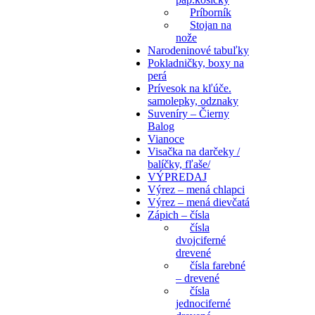
Príborník
Stojan na
nože
Narodeninové tabuľky
Pokladničky, boxy na
perá
Prívesok na kľúče.
samolepky, odznaky
Suveníry – Čierny
Balog
Vianoce
Visačka na darčeky /
balíčky, fľaše/
VÝPREDAJ
Výrez – mená chlapci
Výrez – mená dievčatá
Zápich – čísla
čísla
dvojciferné
drevené
čísla farebné
– drevené
čísla
jednociferné