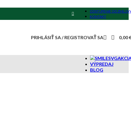
ODSTÚPENIE OD ZMLUV
KONTAKT
PRIHLÁSIŤ SA / REGISTROVAŤ SA
0,00
AKCI
VÝPREDAJ
BLOG