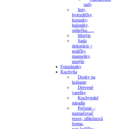
sady
listy,
hviezdičky,
korunky,
baloniky,
srdiečka…..
Motýle
Sada
dekorácii +
guličky,
magnetky,
motýle
Fotorámiky
Kuchyňa
Dosky na
krájanie
Drevené
varešky
Kuchynské
náradie
Pečenie –
naznačovač
rezov, silikónová
forma,
pap.košíčky