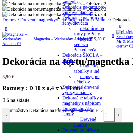
tvorenie
Dekorácie na tortu pre
mužov/chlapcov
Dekorácie na tortu pre
Domov
/
Drevené magnetky/Dekorácie na tortu
/
Minnie
/
Dekorácia 
ženy/dievčatá
dekorácie na
torty pre ženy
zápich
Magnetka – Wednesday Addams 07
5,50
€
sediaca
žena/dievča
Dekorácie ŠKOLA –
Dekorácia na tortu/magnetka
Škôlka
magnetky,
tabuľky a iné
nápisy pre
3,50
€
učiteľov
Dekoračné drevené
Rozmery : D 10 x o,4 x V 13 cm
výrezy a nápisy
Dekoračné tabuľky a
5 na sklade
magnetky s nápisom
Drevené hračky ,
množstvo Dekorácia na tortu/magnetka Minnie 13
lampy
-
+
Drevené
hračky
Drevené krabičky a