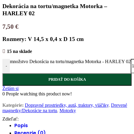
Dekorácia na tortu/magnetka Motorka –
HARLEY 02
7,50
€
Rozmery: V 14,5 x 0,4 x D 15 cm
15 na sklade
množstvo Dekorácia na tortu/magnetka Motorka - HARLEY 02
-
PRIDAŤ DO KOŠÍKA
Želám si
0
People watching this product now!
Kategórie:
Dopravné prostriedky, autá, traktory, vláčiky
,
Drevené
magnetky/Dekorácie na tortu
,
Motorky
Zdieľať:
Popis
Recenzie (0)