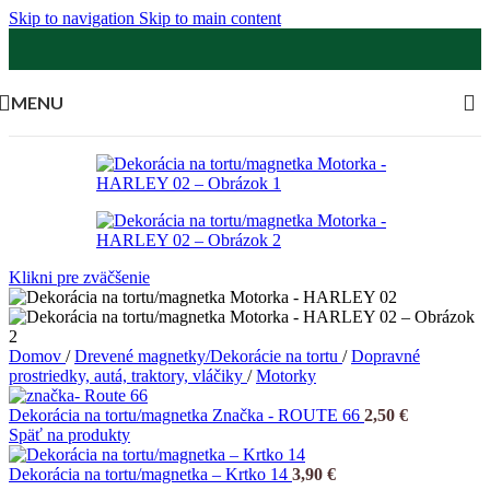
Skip to navigation
Skip to main content
MENU
Klikni pre zväčšenie
Domov
/
Drevené magnetky/Dekorácie na tortu
/
Dopravné
prostriedky, autá, traktory, vláčiky
/
Motorky
Dekorácia na tortu/magnetka Značka - ROUTE 66
2,50
€
Späť na produkty
Dekorácia na tortu/magnetka – Krtko 14
3,90
€