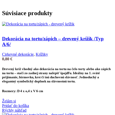
Súvisiace produkty
Dekorácia na tortu/zápich – drevený krížik /Typ
A/6/
Cirkevné dekorácie
,
Krížiky
0,80
€
Drevený kríž vhodný ako
dekorácia na tortu
na čelo torty alebo ako
zápich
na tortu
– stačí zo zadnej strany nalepiť špajdľu. Ideálny na 1. sväté
prijímanie, birmovku, krst či inú duchovnú slávnosť. Jednoduchý a
elegantný symbolický doplnok na slávnostnú tortu.
Rozmery: D 4 x o,4 x V 6 cm
Želám si
Pridať do košíka
Rýchly náhľad