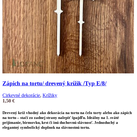
Zápich na tortu/ drevený krížik /Typ E/8/
Cirkevné dekorácie
,
Krížiky
1,50
€
Drevený kríž vhodný ako
dekorácia na tortu
na čelo torty alebo ako
zápich
na tortu
– stačí zo zadnej strany nalepiť špajdľu. Ideálny na 1. sväté
prijímanie, birmovku, krst či inú duchovnú slávnosť. Jednoduchý a
elegantný symbolický doplnok na slávnostnú tortu.