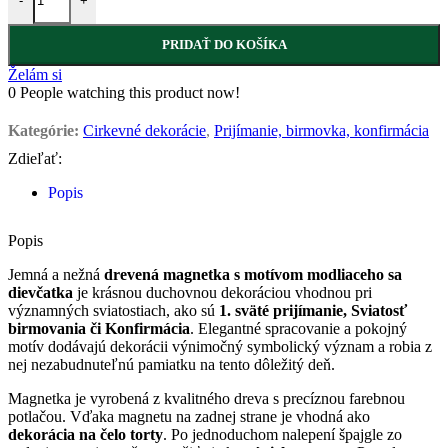
-
+
PRIDAŤ DO KOŠÍKA
Želám si
0
People watching this product now!
Kategórie:
Cirkevné dekorácie
,
Prijímanie, birmovka, konfirmácia
Zdieľať:
Popis
Popis
Jemná a nežná
drevená magnetka s motívom modliaceho sa
dievčatka
je krásnou duchovnou dekoráciou vhodnou pri
významných sviatostiach, ako sú
1. sväté prijímanie, Sviatosť
birmovania či Konfirmácia
. Elegantné spracovanie a pokojný
motív dodávajú dekorácii výnimočný symbolický význam a robia z
nej nezabudnuteľnú pamiatku na tento dôležitý deň.
Magnetka je vyrobená z kvalitného dreva s precíznou farebnou
potlačou. Vďaka magnetu na zadnej strane je vhodná ako
dekorácia na čelo torty
. Po jednoduchom nalepení špajgle zo