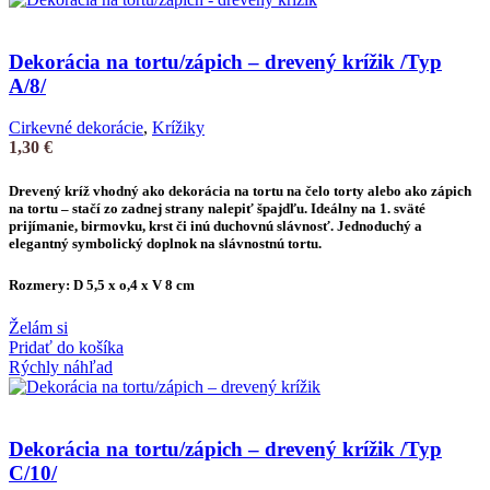
Dekorácia na tortu/zápich – drevený krížik /Typ
A/8/
Cirkevné dekorácie
,
Krížiky
1,30
€
Drevený kríž vhodný ako
dekorácia na tortu
na čelo torty alebo ako
zápich
na tortu
– stačí zo zadnej strany nalepiť špajdľu. Ideálny na 1. sväté
prijímanie, birmovku, krst či inú duchovnú slávnosť. Jednoduchý a
elegantný symbolický doplnok na slávnostnú tortu.
Rozmery: D 5,5 x o,4 x V 8 cm
Želám si
Pridať do košíka
Rýchly náhľad
Dekorácia na tortu/zápich – drevený krížik /Typ
C/10/