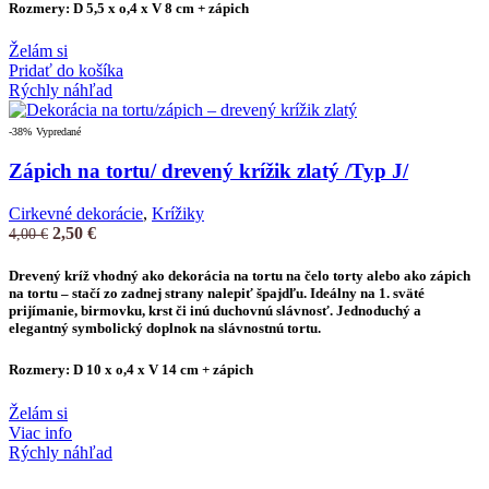
Rozmery: D 5,5 x o,4 x V 8 cm + zápich
Želám si
Pridať do košíka
Rýchly náhľad
-38%
Vypredané
Zápich na tortu/ drevený krížik zlatý /Typ J/
Cirkevné dekorácie
,
Krížiky
2,50
€
4,00
€
Drevený kríž vhodný ako
dekorácia na tortu
na čelo torty alebo ako
zápich
na tortu
– stačí zo zadnej strany nalepiť špajdľu. Ideálny na 1. sväté
prijímanie, birmovku, krst či inú duchovnú slávnosť. Jednoduchý a
elegantný symbolický doplnok na slávnostnú tortu.
Rozmery: D 10 x o,4 x V 14 cm + zápich
Želám si
Viac info
Rýchly náhľad