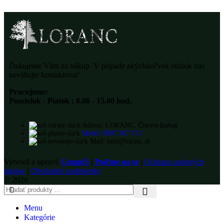
Ďakujeme Vám za nákup. V prípade akýchkoľvek otázok nás
neváhajte kontaktovať.
Pracujeme:
Pondelok - Piatok : 8.00 - 15.00 hod.
Čierny Balog
Adresa: LORANC,
Mobil: 0907 367 171
Mail: info@loranc.sk
Vytvoril a upravil
CompIS
|
Poďme na to
|
Ochrana osobných
údajov
|
Obchodné podmienky
© 2026
Menu
Kategórie