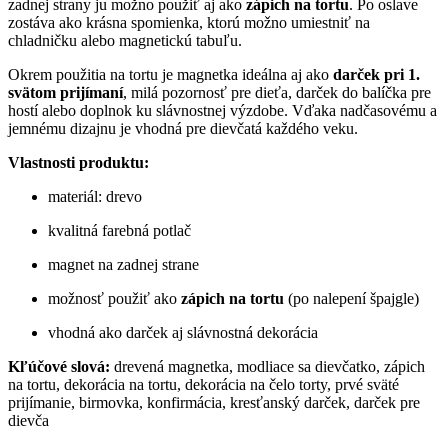
zadnej strany ju možno použiť aj ako
zápich na tortu
. Po oslave
zostáva ako krásna spomienka, ktorú možno umiestniť na
chladničku alebo magnetickú tabuľu.
Okrem použitia na tortu je magnetka ideálna aj ako
darček pri 1.
svätom prijímaní
, milá pozornosť pre dieťa, darček do balíčka pre
hostí alebo doplnok ku slávnostnej výzdobe. Vďaka nadčasovému a
jemnému dizajnu je vhodná pre dievčatá každého veku.
Vlastnosti produktu:
materiál: drevo
kvalitná farebná potlač
magnet na zadnej strane
možnosť použiť ako
zápich na tortu
(po nalepení špajgle)
vhodná ako darček aj slávnostná dekorácia
Kľúčové slová:
drevená magnetka, modliace sa dievčatko, zápich
na tortu, dekorácia na tortu, dekorácia na čelo torty, prvé sväté
prijímanie, birmovka, konfirmácia, kresťanský darček, darček pre
dievča