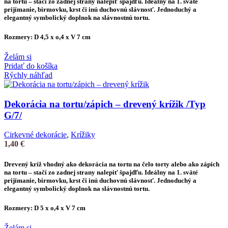
na tortu
– stačí zo zadnej strany nalepiť špajdľu. Ideálny na 1. sväté
prijímanie, birmovku, krst či inú duchovnú slávnosť. Jednoduchý a
elegantný symbolický doplnok na slávnostnú tortu.
Rozmery: D 4,5 x o,4 x V 7 cm
Želám si
Pridať do košíka
Rýchly náhľad
Dekorácia na tortu/zápich – drevený krížik /Typ
G/7/
Cirkevné dekorácie
,
Krížiky
1,40
€
Drevený kríž vhodný ako
dekorácia na tortu
na čelo torty alebo ako
zápich
na tortu
– stačí zo zadnej strany nalepiť špajdľu. Ideálny na 1. sväté
prijímanie, birmovku, krst či inú duchovnú slávnosť. Jednoduchý a
elegantný symbolický doplnok na slávnostnú tortu.
Rozmery: D 5 x o,4 x V 7 cm
Želám si