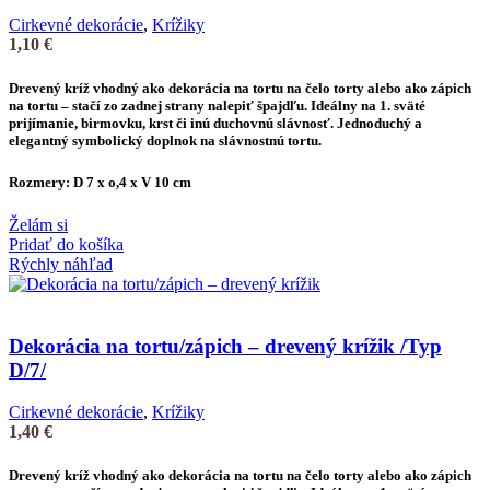
Cirkevné dekorácie
,
Krížiky
1,10
€
Drevený kríž vhodný ako
dekorácia na tortu
na čelo torty alebo ako
zápich
na tortu
– stačí zo zadnej strany nalepiť špajdľu. Ideálny na 1. sväté
prijímanie, birmovku, krst či inú duchovnú slávnosť. Jednoduchý a
elegantný symbolický doplnok na slávnostnú tortu.
Rozmery: D 7 x o,4 x V 10 cm
Želám si
Pridať do košíka
Rýchly náhľad
Dekorácia na tortu/zápich – drevený krížik /Typ
D/7/
Cirkevné dekorácie
,
Krížiky
1,40
€
Drevený kríž vhodný ako
dekorácia na tortu
na čelo torty alebo ako
zápich