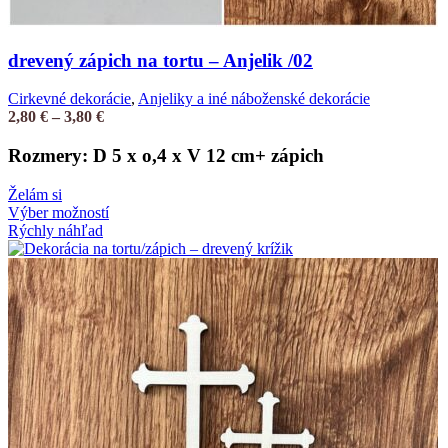
drevený zápich na tortu – Anjelik /02
Cirkevné dekorácie
,
Anjeliky a iné náboženské dekorácie
2,80
€
–
3,80
€
Rozmery: D 5 x o,4 x V 12 cm+ zápich
Želám si
Výber možností
Rýchly náhľad