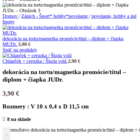
Domov
/
Zápich - Šport* hobby*povolanie
/
povolanie, hobby a iné
športy
dekorácia na tortu/magnetka promócie/titul – diplom + čiapka
MUDr.
3,90
€
Späť na produkty
Chlapček + ceruzka / Škola volá
2,90
€
dekorácia na tortu/magnetka promócie/titul –
diplom + čiapka JUDr.
3,90
€
Rozmery : V 10 x 0,4 x D 11,5 cm
8 na sklade
množstvo dekorácia na tortu/magnetka promócie/titul – diplom + 
-