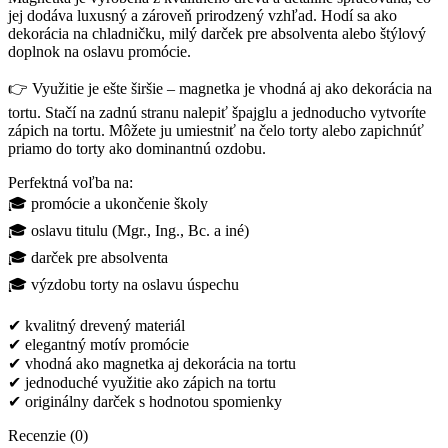
jej dodáva luxusný a zároveň prirodzený vzhľad. Hodí sa ako
dekorácia na chladničku, milý darček pre absolventa alebo štýlový
doplnok na oslavu promócie.
👉 Využitie je ešte širšie – magnetka je vhodná aj ako dekorácia na
tortu. Stačí na zadnú stranu nalepiť špajglu a jednoducho vytvoríte
zápich na tortu. Môžete ju umiestniť na čelo torty alebo zapichnúť
priamo do torty ako dominantnú ozdobu.
Perfektná voľba na:
🎓 promócie a ukončenie školy
🎓 oslavu titulu (Mgr., Ing., Bc. a iné)
🎓 darček pre absolventa
🎓 výzdobu torty na oslavu úspechu
✔ kvalitný drevený materiál
✔ elegantný motív promócie
✔ vhodná ako magnetka aj dekorácia na tortu
✔ jednoduché využitie ako zápich na tortu
✔ originálny darček s hodnotou spomienky
Recenzie (0)