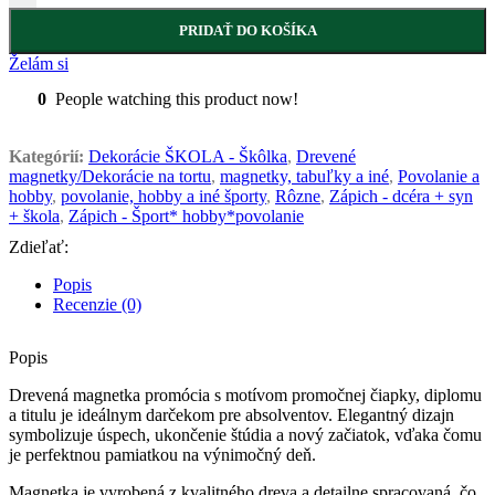
PRIDAŤ DO KOŠÍKA
Želám si
0
People watching this product now!
Kategórií:
Dekorácie ŠKOLA - Škôlka
,
Drevené
magnetky/Dekorácie na tortu
,
magnetky, tabuľky a iné
,
Povolanie a
hobby
,
povolanie, hobby a iné športy
,
Rôzne
,
Zápich - dcéra + syn
+ škola
,
Zápich - Šport* hobby*povolanie
Zdieľať:
Popis
Recenzie (0)
Popis
Drevená magnetka promócia s motívom promočnej čiapky, diplomu
a titulu je ideálnym darčekom pre absolventov. Elegantný dizajn
symbolizuje úspech, ukončenie štúdia a nový začiatok, vďaka čomu
je perfektnou pamiatkou na výnimočný deň.
Magnetka je vyrobená z kvalitného dreva a detailne spracovaná, čo