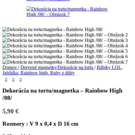
Domov
/
Drevené magnetky/Dekorácie na tortu
/
Bábiky LOL,
Jahôdka, Rainbow high, Ruby z dúhy
Dekorácia na tortu/magnetka – Rainbow High
/08/
5,90
€
Rozmery : V 9 x 0,4 x D 16 cm