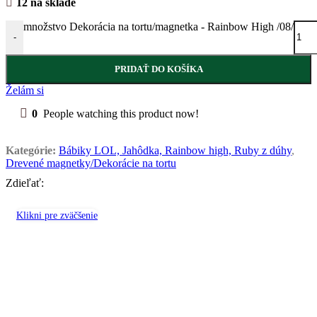
12 na sklade
množstvo Dekorácia na tortu/magnetka - Rainbow High /08/
-
PRIDAŤ DO KOŠÍKA
Želám si
0
People watching this product now!
Kategórie:
Bábiky LOL, Jahôdka, Rainbow high, Ruby z dúhy
,
Drevené magnetky/Dekorácie na tortu
Zdieľať:
Klikni pre zväčšenie
Súvisiace produkty
Dekorácia na tortu /magnetka Opička 03 /4,5/