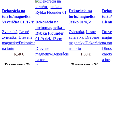
Dekorácia na
Dekorácia na
Dekorá
torrtu/magnetka
tortu/magnetka
tortu/
Veverička 01 /17/Ľ
Dekorácia na
Ježko 01/4,5/
Lienka
tortu/magnetka –
Zvieratká
,
Lesné
Zvieratká
,
Lesné
Dreven
Rybka Flounder
zvieratká
,
Drevené
zvieratká
,
Drevené
magnet
01 /Ariel/ 12 cm
magnetky/Dekorácie
magnetky/Dekorácie
na tort
na tortu
Drevené
na tortu
Dinosa
6,50
€
magnetky/Dekorácie
1,50
€
chrobáč
na tortu
,
a iné
,
Z
Rozmery: D
Rozmery : V
Dinosaurus,
chrobáčiky, vtáčiky
13 x 0,3 x V
4,5 x 0,5 x D
Roz
a iné
,
Iné
17 cm
4 cm
rozprávkové
17 x
postavičky
,
16,5
Želám si
Želám si
Zvieratká
Pridať do košíka
Pridať do košíka
2,95
€
Rýchly náhľad
Rýchly náhľad
Želám
Prida
Rozmery : V
Rýchl