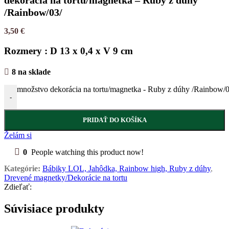
dekorácia na tortu/magnetka – Ruby z dúhy
/Rainbow/03/
3,50
€
Rozmery : D 13 x 0,4 x V 9 cm
8 na sklade
množstvo dekorácia na tortu/magnetka - Ruby z dúhy /Rainbow/03/
-
+
PRIDAŤ DO KOŠÍKA
Želám si
0
People watching this product now!
Kategórie:
Bábiky LOL, Jahôdka, Rainbow high, Ruby z dúhy
,
Drevené magnetky/Dekorácie na tortu
Zdieľať:
Súvisiace produkty