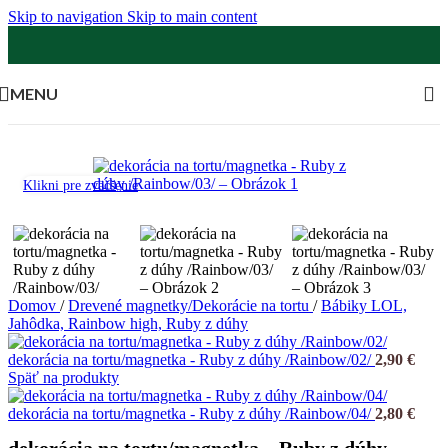
Skip to navigation
Skip to main content
MENU
Klikni pre zväčšenie
Domov
/
Drevené magnetky/Dekorácie na tortu
/
Bábiky LOL,
Jahôdka, Rainbow high, Ruby z dúhy
dekorácia na tortu/magnetka - Ruby z dúhy /Rainbow/02/
2,90
€
Späť na produkty
dekorácia na tortu/magnetka - Ruby z dúhy /Rainbow/04/
2,80
€