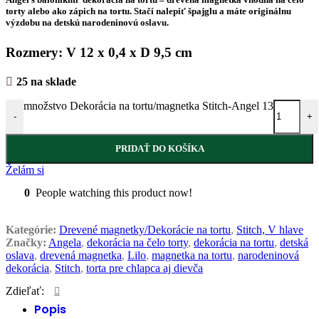
torty alebo ako zápich na tortu. Stačí nalepiť špajglu a máte originálnu
výzdobu na detskú narodeninovú oslavu.
Rozmery: V 12 x 0,4 x D 9,5 cm
25 na sklade
množstvo Dekorácia na tortu/magnetka Stitch-Angel 13
-
+
PRIDAŤ DO KOŠÍKA
Želám si
0
People watching this product now!
Kategórie:
Drevené magnetky/Dekorácie na tortu
,
Stitch, V hlave
Značky:
Angela
,
dekorácia na čelo torty
,
dekorácia na tortu
,
detská
oslava
,
drevená magnetka
,
Lilo
,
magnetka na tortu
,
narodeninová
dekorácia
,
Stitch
,
torta pre chlapca aj dievča
Zdieľať:
Popis