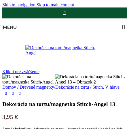
Skip to navigation
Skip to main content
MENU
Klikni pre zväčšenie
Domov
/
Drevené magnetky/Dekorácie na tortu
/
Stitch, V hlave
Dekorácia na tortu/magnetka Stitch-Angel 13
3,95
€
Angel s balonikmi dekorácia na tortu – drevená magnetká vhodná na čelo