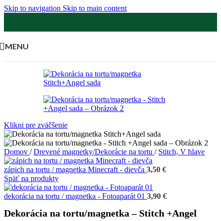
Skip to navigation
Skip to main content
MENU
Klikni pre zväčšenie
Domov
/
Drevené magnetky/Dekorácie na tortu
/
Stitch, V hlave
zápich na tortu / magnetka Minecraft - dievča
3,50
€
Späť na produkty
dekorácia na tortu / magnetka - Fotoaparát 01
3,90
€
Dekorácia na tortu/magnetka – Stitch +Angel