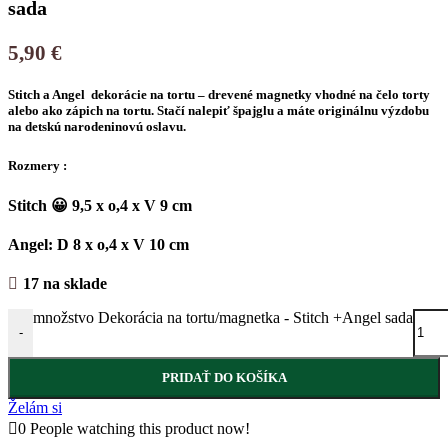
sada
5,90
€
Stitch a Angel dekorácie na tortu – drevené magnetky vhodné na čelo torty
alebo ako zápich na tortu. Stačí nalepiť špajglu a máte originálnu výzdobu
na detskú narodeninovú oslavu.
Rozmery :
Stitch 😀 9,5 x o,4 x V 9 cm
Angel: D 8 x o,4 x V 10 cm
17 na sklade
množstvo Dekorácia na tortu/magnetka - Stitch +Angel sada
-
PRIDAŤ DO KOŠÍKA
Želám si
0
People watching this product now!