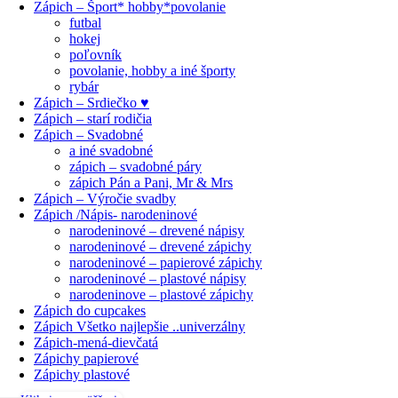
Zápich – Šport* hobby*povolanie
futbal
hokej
poľovník
povolanie, hobby a iné športy
rybár
Zápich – Srdiečko ♥
Zápich – starí rodičia
Zápich – Svadobné
a iné svadobné
zápich – svadobné páry
zápich Pán a Pani, Mr & Mrs
Zápich – Výročie svadby
Zápich /Nápis- narodeninové
narodeninové – drevené nápisy
narodeninové – drevené zápichy
narodeninové – papierové zápichy
narodeninové – plastové nápisy
narodeninove – plastové zápichy
Zápich do cupcakes
Zápich Všetko najlepšie ..univerzálny
Zápich-mená-dievčatá
Zápichy papierové
Zápichy plastové