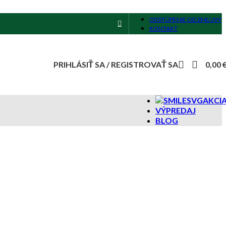
ODSTÚPENIE OD ZMLUVY
KONTAKT
PRIHLÁSIŤ SA / REGISTROVAŤ SA
0,00
AKCI
VÝPREDAJ
BLOG