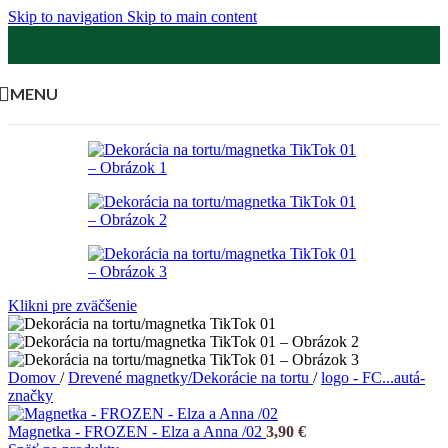
Skip to navigation
Skip to main content
MENU
Klikni pre zväčšenie
Domov
/
Drevené magnetky/Dekorácie na tortu
/
logo - FC...autá-
značky
Magnetka - FROZEN - Elza a Anna /02
3,90
€