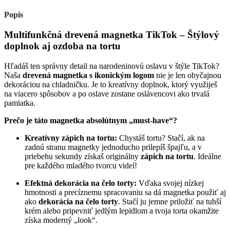
Popis
Multifunkčná drevená magnetka TikTok – Štýlový
doplnok aj ozdoba na tortu
Hľadáš ten správny detail na narodeninovú oslavu v štýle TikTok?
Naša
drevená magnetka s ikonickým logom
nie je len obyčajnou
dekoráciou na chladničku. Je to kreatívny doplnok, ktorý využiješ
na viacero spôsobov a po oslave zostane oslávencovi ako trvalá
pamiatka.
Prečo je táto magnetka absolútnym „must-have“?
Kreatívny zápich na tortu:
Chystáš tortu? Stačí, ak na
zadnú stranu magnetky jednoducho prilepíš špajľu, a v
priebehu sekundy získaš originálny
zápich na tortu
. Ideálne
pre každého mladého tvorcu videí!
Efektná dekorácia na čelo torty:
Vďaka svojej nízkej
hmotnosti a precíznemu spracovaniu sa dá magnetka použiť aj
ako
dekorácia na čelo torty
. Stačí ju jemne priložiť na tuhší
krém alebo pripevniť jedlým lepidlom a tvoja torta okamžite
získa moderný „look“.