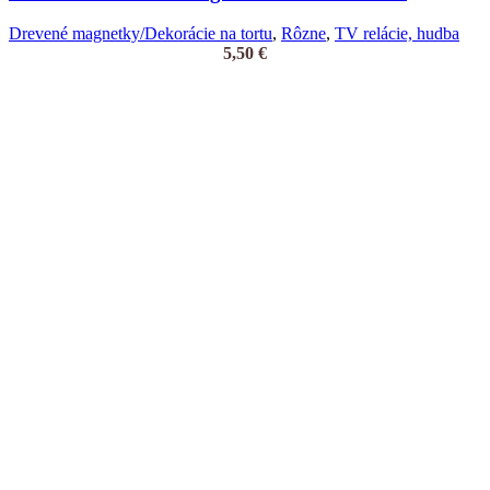
Drevené magnetky/Dekorácie na tortu
,
Rôzne
,
TV relácie, hudba
5,50
€
Ak sleduješ TikTok, vieš. Ak vieš, chceš. SIX
SEVEN
Rozmery: V 12 x 0,4 x D 11,5 cm
Želám si
Pridať do košíka
Rýchly náhľad
Zápich do cupcakes – TikTok
Zápich do cupcakes
,
Zápichy papierové
3,90
€
1 bal / 24 ks = 8x3
Želám si
Pridať do košíka