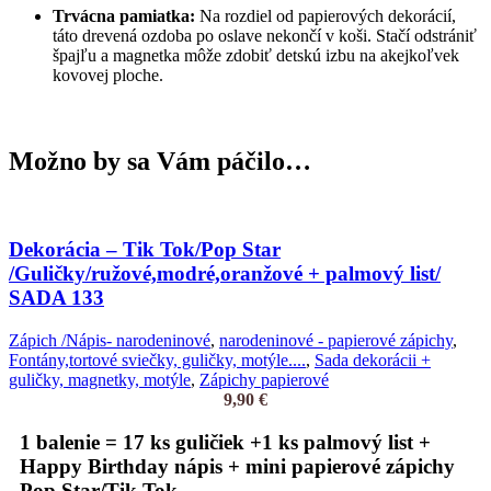
Trvácna pamiatka:
Na rozdiel od papierových dekorácií,
táto drevená ozdoba po oslave nekončí v koši. Stačí odstrániť
špajľu a magnetka môže zdobiť detskú izbu na akejkoľvek
kovovej ploche.
Možno by sa Vám páčilo…
Dekorácia – Tik Tok/Pop Star
/Guličky/ružové,modré,oranžové + palmový list/
SADA 133
Zápich /Nápis- narodeninové
,
narodeninové - papierové zápichy
,
Fontány,tortové sviečky, guličky, motýle....
,
Sada dekorácii +
guličky, magnetky, motýle
,
Zápichy papierové
9,90
€
1 balenie = 17 ks guličiek +1 ks palmový list +
Happy Birthday nápis + mini papierové zápichy
Pop Star/Tik Tok