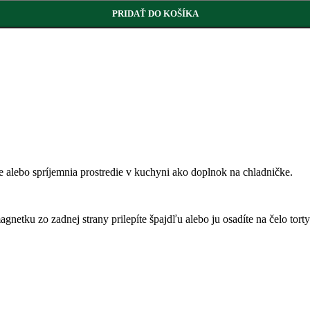
PRIDAŤ DO KOŠÍKA
e alebo spríjemnia prostredie v kuchyni ako doplnok na chladničke.
gnetku zo zadnej strany prilepíte špajdľu alebo ju osadíte na čelo torty