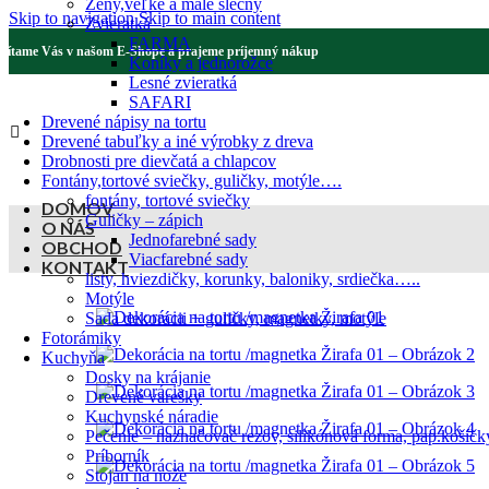
Ženy,veľké a malé slečny
Skip to navigation
Skip to main content
Zvieratká
FARMA
Vítame Vás v našom E-Shope a prajeme príjemný nákup
Koníky a jednorožce
Lesné zvieratká
SAFARI
Drevené nápisy na tortu
Drevené tabuľky a iné výrobky z dreva
Drobnosti pre dievčatá a chlapcov
Fontány,tortové sviečky, guličky, motýle….
fontány, tortové sviečky
DOMOV
Guličky – zápich
O NÁS
Jednofarebné sady
OBCHOD
Viacfarebné sady
KONTAKT
listy, hviezdičky, korunky, baloniky, srdiečka…..
Motýle
Sada dekorácii + guličky, magnetky, motýle
Fotorámiky
Kuchyňa
Dosky na krájanie
Drevené varešky
Kuchynské náradie
Pečenie – naznačovač rezov, silikónová forma, pap.košíčk
Príborník
Stojan na nože