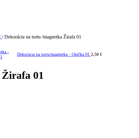
I
/
Dekorácia na tortu /magnetka Žirafa 01
Dekorácia na tortu/magnetka - Opička 01
2,50
€
 Žirafa 01