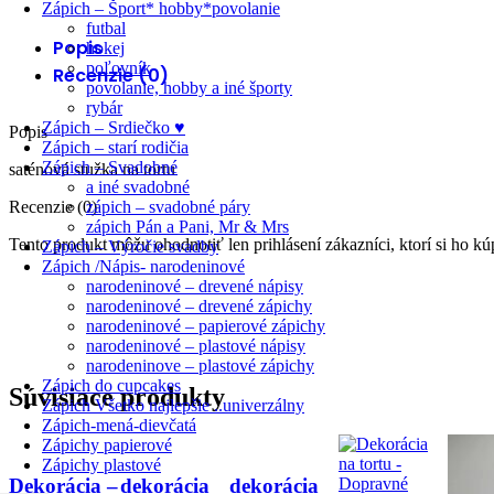
Zápich – Šport* hobby*povolanie
futbal
Popis
hokej
poľovník
Recenzie (0)
povolanie, hobby a iné športy
rybár
Zápich – Srdiečko ♥
Popis
Zápich – starí rodičia
Zápich – Svadobné
saténová stužka na tortu
a iné svadobné
zápich – svadobné páry
Recenzie (0)
zápich Pán a Pani, Mr & Mrs
Tento produkt môžu ohodnotiť len prihlásení zákazníci, ktorí si ho kúp
Zápich – Výročie svadby
Zápich /Nápis- narodeninové
narodeninové – drevené nápisy
narodeninové – drevené zápichy
narodeninové – papierové zápichy
narodeninové – plastové nápisy
narodeninove – plastové zápichy
Zápich do cupcakes
Súvisiace produkty
Zápich Všetko najlepšie ..univerzálny
Zápich-mená-dievčatá
Zápichy papierové
Zápichy plastové
Dekorácia –
dekorácia
dekorácia