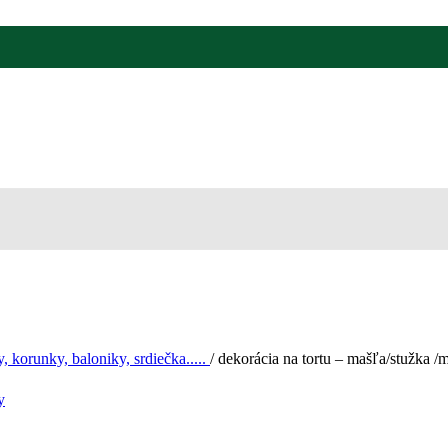
y, korunky, baloniky, srdiečka.....
/
dekorácia na tortu – mašľa/stužka /m
y