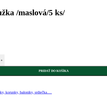
užka /maslová/5 ks/
+
PRIDAŤ DO KOŠÍKA
čky, korunky, baloniky, srdiečka.....