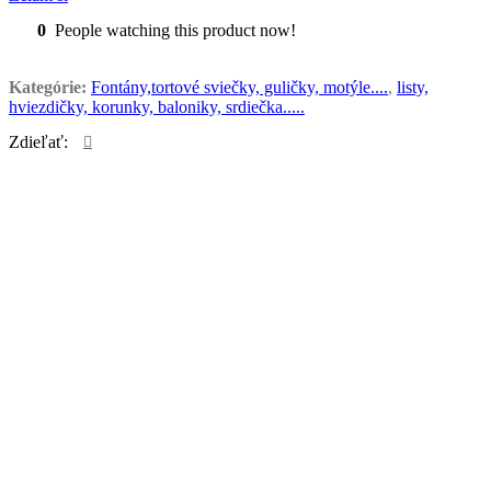
0
People watching this product now!
Kategórie:
Fontány,tortové sviečky, guličky, motýle....
,
listy,
hviezdičky, korunky, baloniky, srdiečka.....
Zdieľať:
Možno by sa Vám páčilo…
dekorácia na tortu – Dinosaury – Jurský park
Fontány,tortové sviečky, guličky, motýle....
,
listy, hviezdičky,
korunky, baloniky, srdiečka.....
12,50
€
Balenie obsahuje : 1 veľký dinosaurus + 12 malých
dinosaurov + hniezdo + 3 ks palma + malé lístky
Želám si