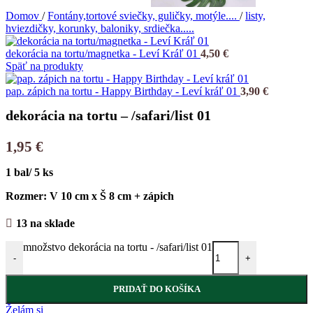
Domov
/
Fontány,tortové sviečky, guličky, motýle....
/
listy,
hviezdičky, korunky, baloniky, srdiečka.....
dekorácia na tortu/magnetka - Leví Kráľ 01
4,50
€
Späť na produkty
pap. zápich na tortu - Happy Birthday - Leví kráľ 01
3,90
€
dekorácia na tortu – /safari/list 01
1,95
€
1 bal/ 5 ks
Rozmer: V 10 cm x Š 8 cm + zápich
13 na sklade
množstvo dekorácia na tortu - /safari/list 01
-
+
PRIDAŤ DO KOŠÍKA
Želám si