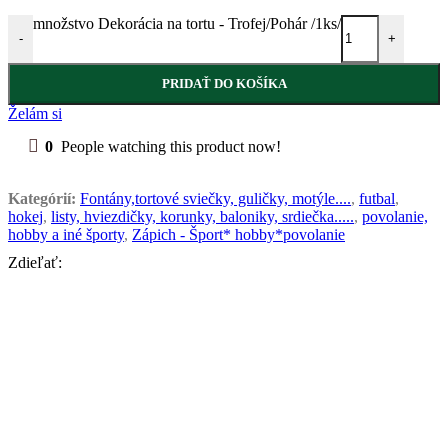
množstvo Dekorácia na tortu - Trofej/Pohár /1ks/
-
+
PRIDAŤ DO KOŠÍKA
Želám si
0
People watching this product now!
Kategórií:
Fontány,tortové sviečky, guličky, motýle....
,
futbal
,
hokej
,
listy, hviezdičky, korunky, baloniky, srdiečka.....
,
povolanie,
hobby a iné športy
,
Zápich - Šport* hobby*povolanie
Zdieľať: