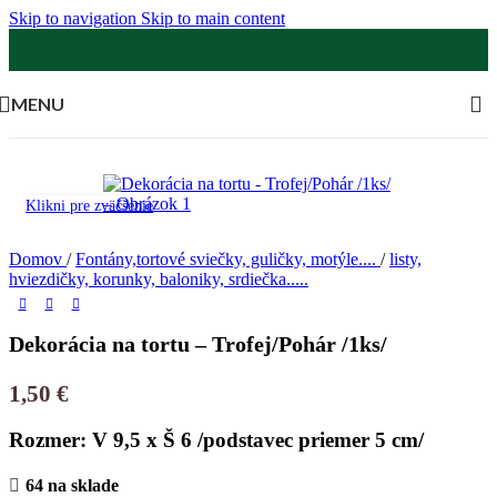
Skip to navigation
Skip to main content
MENU
Klikni pre zväčšenie
Domov
/
Fontány,tortové sviečky, guličky, motýle....
/
listy,
hviezdičky, korunky, baloniky, srdiečka.....
Dekorácia na tortu – Trofej/Pohár /1ks/
1,50
€
Rozmer: V 9,5 x Š 6 /podstavec priemer 5 cm/
64 na sklade