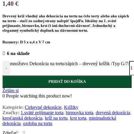
1,40
€
Drevený kríž vhodný ako
dekorácia na tortu
na čelo torty alebo ako
zápich
na tortu
– stačí zo zadnej strany nalepiť špajdľu. Ideálny na 1. sväté
prijímanie, birmovku, krst či inú duchovnú slávnosť. Jednoduchý a
elegantný symbolický doplnok na slávnostnú tortu.
Rozmery: D 5 x o,4 x V 7 cm
6 na sklade
množstvo Dekorácia na tortu/zápich – drevený krížik /Typ G/7/
-
PRIDAŤ DO KOŠÍKA
Želám si
0
People watching this product now!
Kategórie:
Cirkevné dekorácie
,
Krížiky
Značky:
1.sväté prijímanie torta
,
birmovka torta
,
drevená dekorácia
,
kresťanská dekorácia
,
kríž na tortu
,
krst torta
,
minimalistická
dekorácia
,
ozdoba na tortu
Zdieľať: