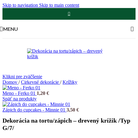
Skip to navigation
Skip to main content
MENU
Klikni pre zväčšenie
Domov
/
Cirkevné dekorácie
/
Krížiky
Meno - Ferko 01
1,20
€
Späť na produkty
Zápich do cupcakes - Minnie 01
3,50
€
Dekorácia na tortu/zápich – drevený krížik /Typ
G/7/