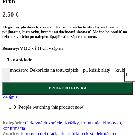
kruh
2,50
€
Elegantný plastový krížik ako dekorácia na tortu vhodný na 1. sväté
prijímanie, birmovku, krst či inú duchovnú slávnosť. Možno ho použiť na
čelo torty alebo po nalepení špajdle ako zápich na tortu.
Rozmery: V 11,5 x Š 11 cm + zápich
33 na sklade
množstvo Dekorácia na tortu/zápich – pl. krížik zlatý + kruh
-
PRIDAŤ DO KOŠÍKA
Želám si
0
People watching this product now!
Kategórie:
Cirkevné dekorácie
,
Krížiky
,
Prijímanie, birmovka,
konfirmácia
Značky:
birmovka dekorácia
,
dekorácia na krst
,
dekorácia na