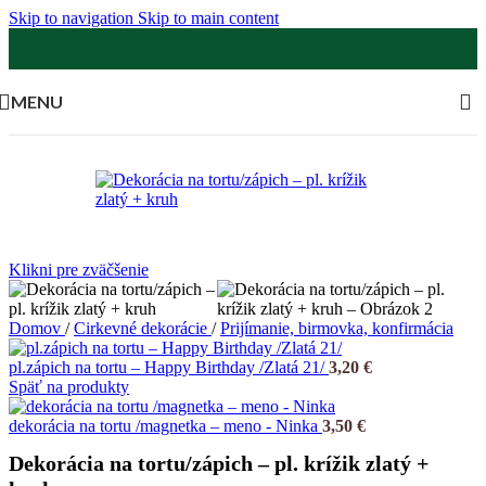
Skip to navigation
Skip to main content
MENU
Klikni pre zväčšenie
Domov
/
Cirkevné dekorácie
/
Prijímanie, birmovka, konfirmácia
pl.zápich na tortu – Happy Birthday /Zlatá 21/
3,20
€
Späť na produkty
dekorácia na tortu /magnetka – meno - Ninka
3,50
€
Dekorácia na tortu/zápich – pl. krížik zlatý +