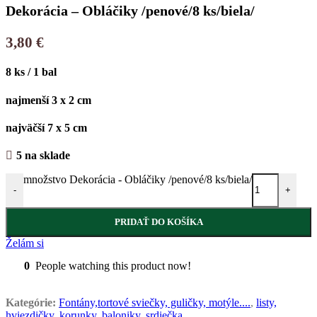
Dekorácia – Obláčiky /penové/8 ks/biela/
3,80
€
8 ks / 1 bal
najmenší 3 x 2 cm
najväčší 7 x 5 cm
5 na sklade
množstvo Dekorácia - Obláčiky /penové/8 ks/biela/
-
+
PRIDAŤ DO KOŠÍKA
Želám si
0
People watching this product now!
Kategórie:
Fontány,tortové sviečky, guličky, motýle....
,
listy,
hviezdičky, korunky, baloniky, srdiečka.....