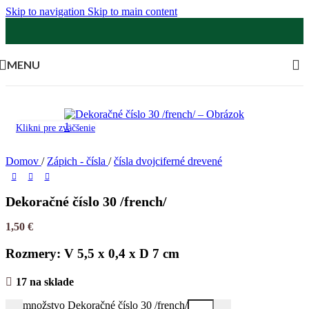
Skip to navigation
Skip to main content
MENU
Klikni pre zväčšenie
Domov
/
Zápich - čísla
/
čísla dvojciferné drevené
Dekoračné číslo 30 /french/
1,50
€
Rozmery: V 5,5 x 0,4 x D 7 cm
17 na sklade
množstvo Dekoračné číslo 30 /french/