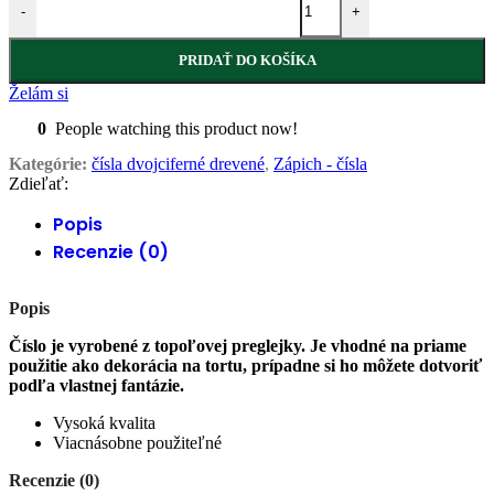
-
+
PRIDAŤ DO KOŠÍKA
Želám si
0
People watching this product now!
Kategórie:
čísla dvojciferné drevené
,
Zápich - čísla
Zdieľať:
Popis
Recenzie (0)
Popis
Číslo je vyrobené z topoľovej preglejky. Je vhodné na priame
použitie ako dekorácia na tortu, prípadne si ho môžete dotvoriť
podľa vlastnej fantázie.
Vysoká kvalita
Viacnásobne použiteľné
Recenzie (0)