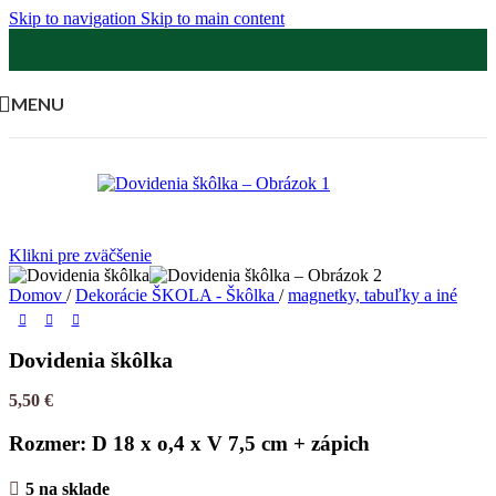
Skip to navigation
Skip to main content
MENU
Klikni pre zväčšenie
Domov
/
Dekorácie ŠKOLA - Škôlka
/
magnetky, tabuľky a iné
Dovidenia škôlka
5,50
€
Rozmer: D 18 x o,4 x V 7,5 cm + zápich
5 na sklade