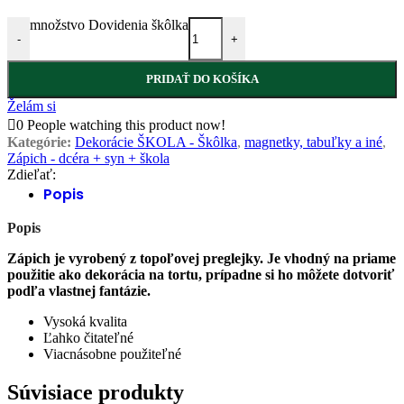
množstvo Dovidenia škôlka
-
+
PRIDAŤ DO KOŠÍKA
Želám si
0
People watching this product now!
Kategórie:
Dekorácie ŠKOLA - Škôlka
,
magnetky, tabuľky a iné
,
Zápich - dcéra + syn + škola
Zdieľať:
Popis
Popis
Zápich je vyrobený z topoľovej preglejky. Je vhodný na priame
použitie ako dekorácia na tortu, prípadne si ho môžete dotvoriť
podľa vlastnej fantázie.
Vysoká kvalita
Ľahko čitateľné
Viacnásobne použiteľné
Súvisiace produkty