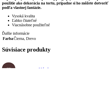
použitie ako dekorácia na tortu, prípadne si ho môžete dotvoriť
podľa vlastnej fantázie.
Vysoká kvalita
Ľahko čitateľné
Viacnásobne použiteľné
Ďalšie informácie
Farba
Čierna
,
Drevo
Súvisiace produkty
Nápis –
-34%
Pani
Naša
učiteľka
trieda
05
/6,5/
Magnetka Pani
/biela/
asistentke pre
Dekorácie
šťastie
ŠKOLA -
Dekorácie
Škôlka
,
ŠKOLA -
Dekorácie ŠKOLA -
nápisy pre
Škôlka
,