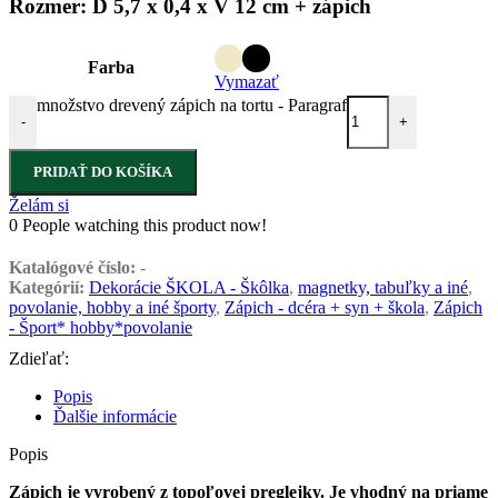
Rozmer: D 5,7 x 0,4 x V 12 cm + zápich
Farba
Vymazať
množstvo drevený zápich na tortu - Paragraf
-
+
PRIDAŤ DO KOŠÍKA
Želám si
0
People watching this product now!
Katalógové číslo:
-
Kategórií:
Dekorácie ŠKOLA - Škôlka
,
magnetky, tabuľky a iné
,
povolanie, hobby a iné športy
,
Zápich - dcéra + syn + škola
,
Zápich
- Šport* hobby*povolanie
Zdieľať:
Popis
Ďalšie informácie
Popis
Zápich je vyrobený z topoľovej preglejky. Je vhodný na priame