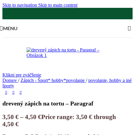
Skip to navigation
Skip to main content
MENU
Klikni pre zväčšenie
Domov
/
Zápich - Šport* hobby*povolanie
/
povolanie, hobby a iné
športy
drevený zápich na tortu – Paragraf
3,50
€
–
4,50
€
Price range: 3,50 € through
4,50 €