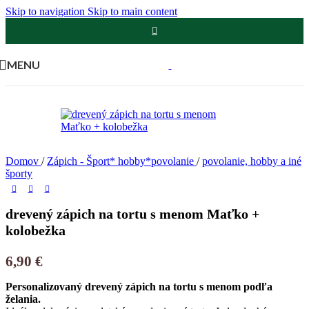
Skip to navigation
Skip to main content
MENU
Domov
/
Zápich - Šport* hobby*povolanie
/
povolanie, hobby a iné
športy
drevený zápich na tortu s menom Maťko +
kolobežka
6,90
€
Personalizovaný drevený zápich na tortu s menom podľa
želania.