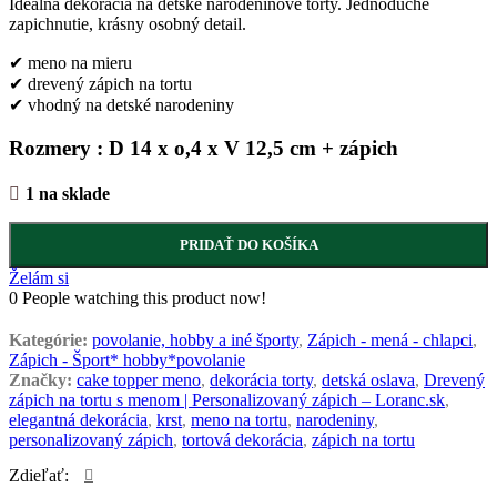
Ideálna dekorácia na detské narodeninové torty. Jednoduché
zapichnutie, krásny osobný detail.
✔ meno na mieru
✔ drevený zápich na tortu
✔ vhodný na detské narodeniny
Rozmery : D 14 x o,4 x V 12,5 cm + zápich
1 na sklade
PRIDAŤ DO KOŠÍKA
Želám si
0
People watching this product now!
Kategórie:
povolanie, hobby a iné športy
,
Zápich - mená - chlapci
,
Zápich - Šport* hobby*povolanie
Značky:
cake topper meno
,
dekorácia torty
,
detská oslava
,
Drevený
zápich na tortu s menom | Personalizovaný zápich – Loranc.sk
,
elegantná dekorácia
,
krst
,
meno na tortu
,
narodeniny
,
personalizovaný zápich
,
tortová dekorácia
,
zápich na tortu
Zdieľať: