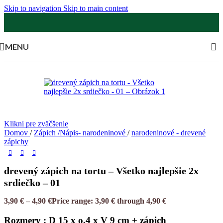
Skip to navigation
Skip to main content
MENU
Klikni pre zväčšenie
Domov
/
Zápich /Nápis- narodeninové
/
narodeninové - drevené
zápichy
drevený zápich na tortu – Všetko najlepšie 2x
srdiečko – 01
3,90
€
–
4,90
€
Price range: 3,90 € through 4,90 €
Rozmery : D 15 x o,4 x V 9 cm + zápich