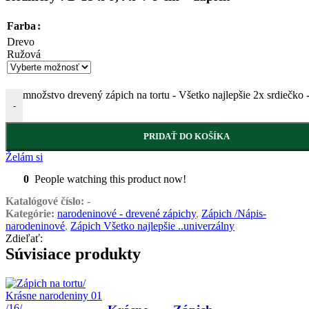
Farba
Drevo
Ružová
množstvo drevený zápich na tortu - Všetko najlepšie 2x srdiečko 
-
PRIDAŤ DO KOŠÍKA
Želám si
0
People watching this product now!
Katalógové číslo:
-
Kategórie:
narodeninové - drevené zápichy
,
Zápich /Nápis-
narodeninové
,
Zápich Všetko najlepšie ..univerzálny
Zdieľať:
Súvisiace produkty