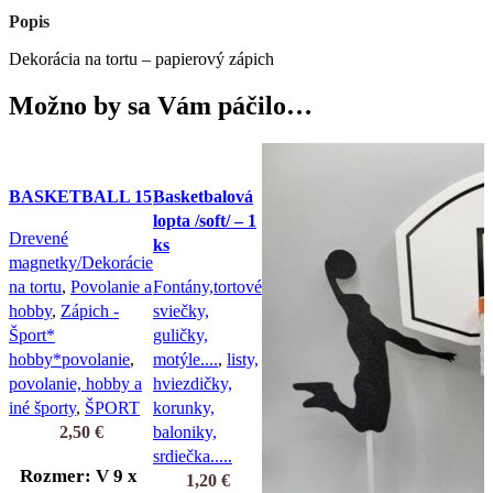
Popis
Dekorácia na tortu – papierový zápich
Možno by sa Vám páčilo…
BASKETBALL 15
Basketbalová
lopta /soft/ – 1
Drevené
ks
magnetky/Dekorácie
na tortu
,
Povolanie a
Fontány,tortové
hobby
,
Zápich -
sviečky,
Šport*
guličky,
hobby*povolanie
,
motýle....
,
listy,
povolanie, hobby a
hviezdičky,
iné športy
,
ŠPORT
korunky,
2,50
€
baloniky,
srdiečka.....
Rozmer: V 9 x
1,20
€