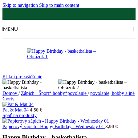
Skip to navigation
Skip to main content
MENU
Klikni pre zväčšenie
Domov
/
Zápich - Šport* hobby*povolanie
/
povolanie, hobby a iné
športy
Pat & Mat 04
4,50
€
Späť na produkty
Papierový zápich - Happy Birthday - Wednesday 01
3,90
€
Happy Birthday – basketbalista