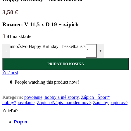
3,50
€
Rozmer: V 11,5 x D 19 + zápich
41 na sklade
množstvo Happy Birthday - basketbalista
-
+
PRIDAŤ DO KOŠÍKA
Želám si
0
People watching this product now!
Kategórie:
povolanie, hobby a iné športy
,
Zápich - Šport*
hobby*povolanie
,
Zápich /Nápis- narodeninové
,
Zápichy papierové
Zdieľať:
Popis