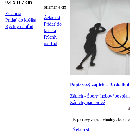
0,4 x D 7 cm
priemer 4 cm
Želám si
Želám si
Pridať do košíka
Pridať do
Rýchly náhľad
košíka
Rýchly
náhľad
Papierový zápich – Basketbal s
Zápich - Šport* hobby*povolani
Zápichy papierové
4
Papierový zápich vhodný ako dekorá
Želám si