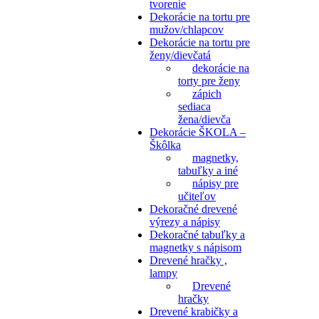
tvorenie
Dekorácie na tortu pre
mužov/chlapcov
Dekorácie na tortu pre
ženy/dievčatá
dekorácie na
torty pre ženy
zápich
sediaca
žena/dievča
Dekorácie ŠKOLA –
Škôlka
magnetky,
tabuľky a iné
nápisy pre
učiteľov
Dekoračné drevené
výrezy a nápisy
Dekoračné tabuľky a
magnetky s nápisom
Drevené hračky ,
lampy
Drevené
hračky
Drevené krabičky a