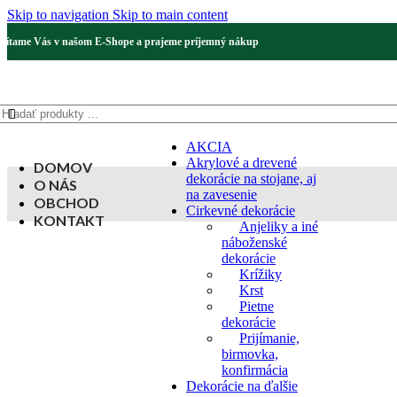
Skip to navigation
Skip to main content
Vítame Vás v našom E-Shope a prajeme príjemný nákup
AKCIA
Akrylové a drevené
DOMOV
dekorácie na stojane, aj
O NÁS
na zavesenie
OBCHOD
Cirkevné dekorácie
KONTAKT
Anjeliky a iné
náboženské
dekorácie
Krížiky
Krst
Pietne
dekorácie
Prijímanie,
birmovka,
konfirmácia
Dekorácie na ďalšie