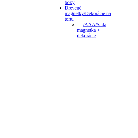
boxy
Drevené
magnetky/Dekorácie na
tortu
/AAA/Sada
magnetka +
dekorácie
Bábiky LOL,
Jahôdka,
Rainbow high,
Ruby z dúhy
BABY BOSS
+ SIMPSON
+SPONGEBOB
Cars & Hot
Wheels,
Plamínek a
čtyřkoláci
Čierny Balog
CRY Babies ,
COCOMELON,
Caillou
Deti
Dinosaurus,
chrobáčiky,